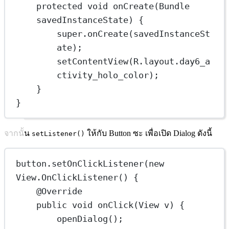
protected
void
onCreate
(Bundle 
savedInstanceState
) {
super
.
onCreate
(savedInstanceSt
ate);
setContentView
(R.layout.day6_a
ctivity_holo_color);
}
}
จากนั้น
ให้กับ Button ซะ เพื่อเปิด Dialog ดังนี้
setListener()
button.
setOnClickListener
(
new
View.
OnClickListener
() {
@
Override
public
void
onClick
(View v) {
openDialog
();