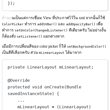
});
ด้านบนเป็นแค่การเชื่อม View ที่ประกาศไว้ใน xml จากนั้นก็ใช้
ทำการ
และ
เพื่อ
ColorPicker
addSVBar()
addOpacityBar()
ทำการ
ทีเดียวครับ ไม่อย่างงั้น
setOnColorChangedListener()
ก็ต้องสั่ง
แยกต่างหาก
setListener()
เมื่อมีการเปลี่ยนสีของ color picker ก็ให้
setBackgroundColor()
เป็นสีที่เลือกครับ ส่วน
ได้มาจาก
mLinearLayout
private LinearLayout mLinearLayout;
@Override
protected void onCreate(Bundle 
savedInstanceState) {
...
mLinearLayout = (LinearLayout) 