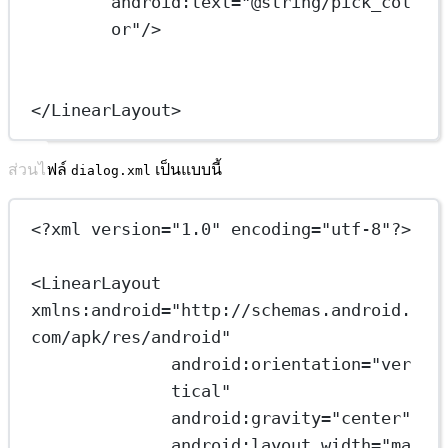
android:text
=
"@string/pick_col
or"
/>
</
LinearLayout
>
ส่วนไฟล์
เป็นแบบนี้
dialog.xml
<?
xml
 version
=
"1.0"
 encoding
=
"utf-8"
?>
<
LinearLayout
xmlns:android
=
"http://schemas.android.
com/apk/res/android"
android:orientation
=
"ver
tical"
android:gravity
=
"center"
android:layout_width
=
"ma