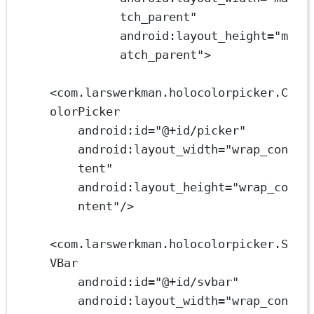
tch_parent"
android:layout_height
=
"m
atch_parent"
>
<
com.larswerkman.holocolorpicker.C
olorPicker
android:id
=
"@+id/picker"
android:layout_width
=
"wrap_con
tent"
android:layout_height
=
"wrap_co
ntent"
/>
<
com.larswerkman.holocolorpicker.S
VBar
android:id
=
"@+id/svbar"
android:layout_width
=
"wrap_con