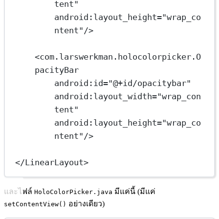
tent"
android:layout_height
=
"wrap_co
ntent"
/>
<
com.larswerkman.holocolorpicker.O
pacityBar
android:id
=
"@+id/opacitybar"
android:layout_width
=
"wrap_con
tent"
android:layout_height
=
"wrap_co
ntent"
/>
</
LinearLayout
>
และไฟล์
มีแค่นี้ (มีแค่
HoloColorPicker.java
อย่างเดียว)
setContentView()