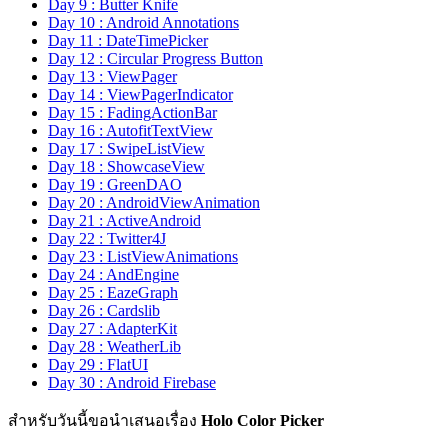
Day 9 : Butter Knife
Day 10 : Android Annotations
Day 11 : DateTimePicker
Day 12 : Circular Progress Button
Day 13 : ViewPager
Day 14 : ViewPagerIndicator
Day 15 : FadingActionBar
Day 16 : AutofitTextView
Day 17 : SwipeListView
Day 18 : ShowcaseView
Day 19 : GreenDAO
Day 20 : AndroidViewAnimation
Day 21 : ActiveAndroid
Day 22 : Twitter4J
Day 23 : ListViewAnimations
Day 24 : AndEngine
Day 25 : EazeGraph
Day 26 : Cardslib
Day 27 : AdapterKit
Day 28 : WeatherLib
Day 29 : FlatUI
Day 30 : Android Firebase
สำหรับวันนี้ขอนำเสนอเรื่อง
Holo Color Picker