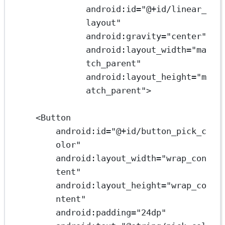
android:id
=
"@+id/linear_
layout"
android:gravity
=
"center"
android:layout_width
=
"ma
tch_parent"
android:layout_height
=
"m
atch_parent"
>
<
Button
android:id
=
"@+id/button_pick_c
olor"
android:layout_width
=
"wrap_con
tent"
android:layout_height
=
"wrap_co
ntent"
android:padding
=
"24dp"