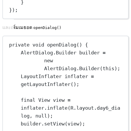
}
});
และเพิ่มเมธอด
openDialog()
private
void
openDialog
() {
AlertDialog
.
Builder
builder
=
new
AlertDialog.
Builder
(
this
);
LayoutInflater
inflater
=
getLayoutInflater
();
final
 View
view
=
inflater.
inflate
(R.layout.day6_dia
log, 
null
);
builder.
setView
(view);