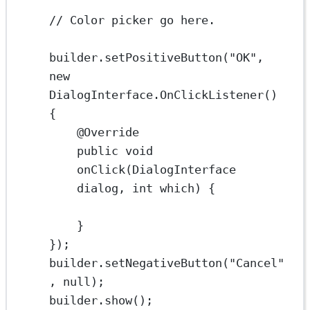
// Color picker go here.
builder.
setPositiveButton
(
"OK"
, 
new
DialogInterface.
OnClickListener
() 
{
@
Override
public
void
onClick
(DialogInterface 
dialog, 
int
 which) {
}
});
builder.
setNegativeButton
(
"Cancel"
, 
null
);
builder.
show
();