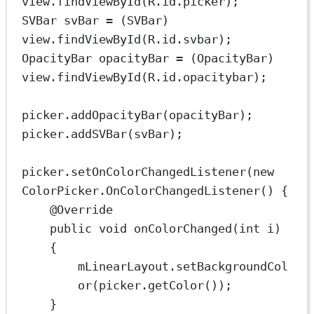
view.
findViewById
(R.id.picker);
SVBar
svBar
=
 (SVBar) 
view.
findViewById
(R.id.svbar);
OpacityBar
opacityBar
=
 (OpacityBar) 
view.
findViewById
(R.id.opacitybar);
picker.
addOpacityBar
(opacityBar);
picker.
addSVBar
(svBar);
picker.
setOnColorChangedListener
(
new
ColorPicker.
OnColorChangedListener
() {
@
Override
public
void
onColorChanged
(
int
 i) 
{
mLinearLayout.
setBackgroundCol
or
(picker.
getColor
());
}