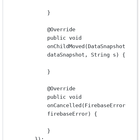
}
@
Override
public
void
onChildMoved
(DataSnapshot 
dataSnapshot
, String 
s
) {
}
@
Override
public
void
onCancelled
(FirebaseError 
firebaseError
) {
}
});