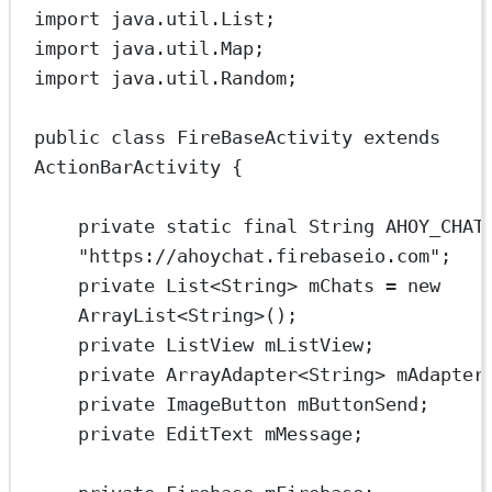
import
 java.util.List;
import
 java.util.Map;
import
 java.util.Random;
public
class
FireBaseActivity
extends
ActionBarActivity
 {
private
static
final
 String
AHOY_CHAT
"https://ahoychat.firebaseio.com"
;
private
 List
<
String
> 
mChats
=
new
ArrayList<
String
>();
private
 ListView
mListView;
private
 ArrayAdapter
<
String
> 
mAdapter
private
 ImageButton
mButtonSend;
private
 EditText
mMessage;