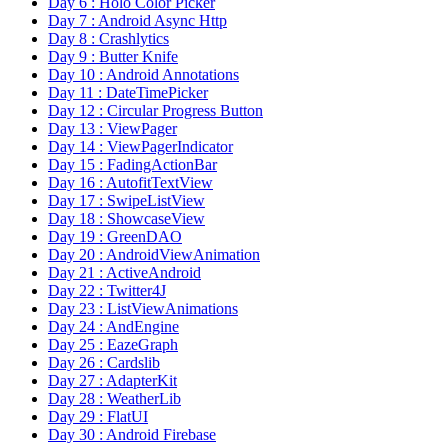
Day 6 : Holo Color Picker
Day 7 : Android Async Http
Day 8 : Crashlytics
Day 9 : Butter Knife
Day 10 : Android Annotations
Day 11 : DateTimePicker
Day 12 : Circular Progress Button
Day 13 : ViewPager
Day 14 : ViewPagerIndicator
Day 15 : FadingActionBar
Day 16 : AutofitTextView
Day 17 : SwipeListView
Day 18 : ShowcaseView
Day 19 : GreenDAO
Day 20 : AndroidViewAnimation
Day 21 : ActiveAndroid
Day 22 : Twitter4J
Day 23 : ListViewAnimations
Day 24 : AndEngine
Day 25 : EazeGraph
Day 26 : Cardslib
Day 27 : AdapterKit
Day 28 : WeatherLib
Day 29 : FlatUI
Day 30 : Android Firebase