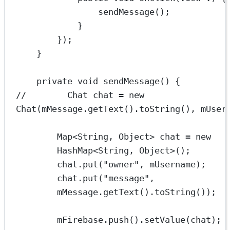
sendMessage
();
}
});
}
private
void
sendMessage
() {
//        Chat chat = new 
Chat(mMessage.getText().toString(), mUser
Map
<
String
, 
Object
> 
chat
=
new
HashMap<
String
, 
Object
>();
chat.
put
(
"owner"
, mUsername);
chat.
put
(
"message"
, 
mMessage.
getText
().
toString
());
mFirebase.
push
().
setValue
(chat);