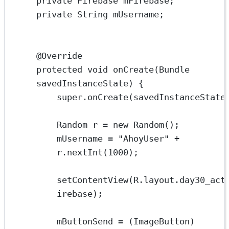
private
 Firebase
mFirebase;
private
 String
mUsername;
@
Override
protected
void
onCreate
(Bundle 
savedInstanceState
) {
super
.
onCreate
(savedInstanceState
Random
r
=
new
Random
();
mUsername 
=
"AhoyUser"
+
r.
nextInt
(
1000
);
setContentView
(R.layout.day30_act
irebase);
mButtonSend 
=
 (ImageButton) 