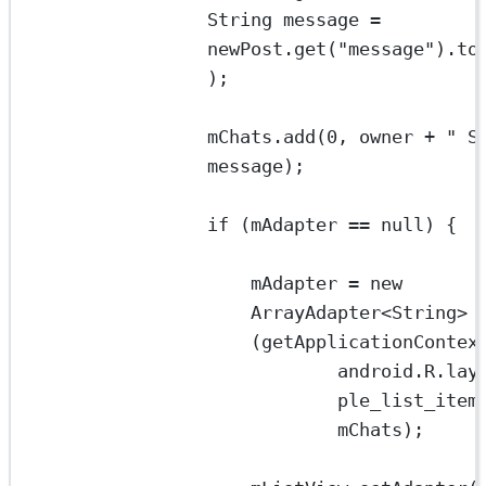
String
message
=
newPost.
get
(
"message"
).
to
);
mChats.
add
(
0
, owner 
+
" S
message);
if
 (mAdapter 
==
null
) {
mAdapter 
=
new
ArrayAdapter<
String
>
(
getApplicationContex
android.R.lay
ple_list_item_
mChats);