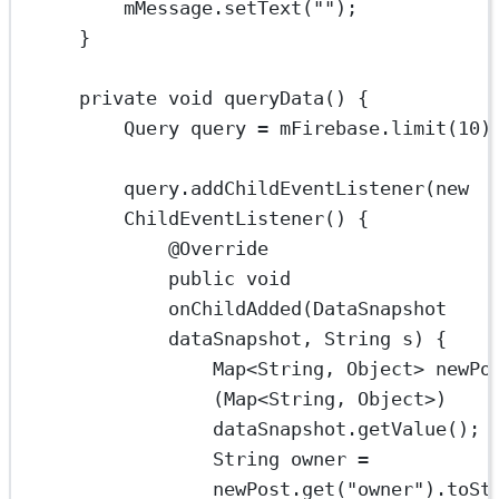
mMessage.
setText
(
""
);
}
private
void
queryData
() {
Query
query
=
 mFirebase.
limit
(
10
)
query.
addChildEventListener
(
new
ChildEventListener
() {
@
Override
public
void
onChildAdded
(DataSnapshot 
dataSnapshot
, String 
s
) {
Map
<
String
, 
Object
> 
newPo
(Map
<
String, Object
>
) 
dataSnapshot.
getValue
();
String
owner
=
newPost.
get
(
"owner"
).
toSt