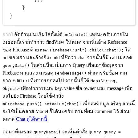
}
}
จากโค๊ดด้านบน เริ่มไล่ตั้งแ่ต่
เลยนะครับ ภายใน
onCreate()
เมธอดนี้เราก็ทำการ findView ให้หมด จากนั้นอ้าง Reference
ของ Firebase ด้วย
ใส่
new Firebase("url").child("chat");
url ของเรา และอ้างอิง child ที่ชือว่า chat จากนั้นก็มี call เมธอด
ในส่วนนี้จะเป็นการ Query เพื่อเอาข้อมูลจาก
queryData()
Firebase มาแสดง เมธอด
ทำการรับข้อความ
sendMessage()
จาก EditText ทีเรากรอกลงไป จากนั้นก็ใช้
Map<String,
เพื่อทำการแมพ key, value ชื่อ owner และ message เพื่อ
Object>
ส่งไปยัง Firebase โดยใช้คำสั่ง
เพื่อส่งข้อมูล จริงๆ ส่วนนี้
mFirebase.push().setValue(chat);
จะใช้เป็นคลาส Model ก็ได้นะครับ ตามที่ผม comment ไว้ ส่วน
คลาส
Chat ดูได้จากนี้
ต่อมาที่เมธอด
จะเห็นคำสั่ง
queryData()
Query query =