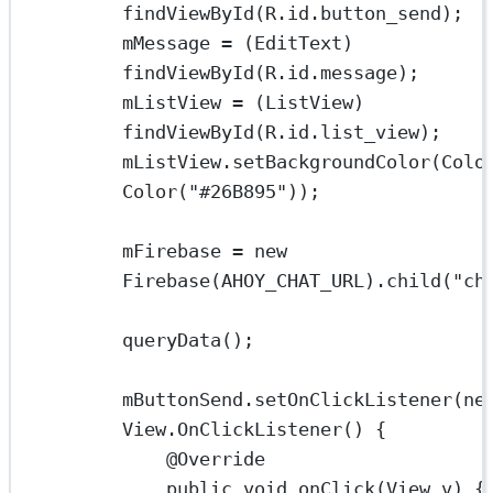
findViewById
(R.id.button_send);
mMessage 
=
 (EditText) 
findViewById
(R.id.message);
mListView 
=
 (ListView) 
findViewById
(R.id.list_view);
mListView.
setBackgroundColor
(Colo
Color
(
"#26B895"
));
mFirebase 
=
new
Firebase
(AHOY_CHAT_URL).
child
(
"ch
queryData
();
mButtonSend.
setOnClickListener
(
ne
View.
OnClickListener
() {
@
Override
public
void
onClick
(View v) {