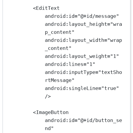
<
EditText
android:id
=
"@+id/message"
android:layout_height
=
"wra
p_content"
android:layout_width
=
"wrap
_content"
android:layout_weight
=
"1"
android:lines
=
"1"
android:inputType
=
"textSho
rtMessage"
android:singleLine
=
"true"
/>
<
ImageButton
android:id
=
"@+id/button_se
nd"