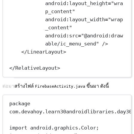
android:layout_height
=
"wra
p_content"
android:layout_width
=
"wrap
_content"
android:src
=
"@android:draw
able/ic_menu_send"
 />
</
LinearLayout
>
</
RelativeLayout
>
ต่อมาสร้างไฟล์
ขึ้นมา ดังนี้
FirebaseActivity.java
package
com.devahoy.learn30androidlibraries.day30
import
 android.graphics.Color;