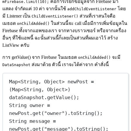
คือการเรียกข้อมูลจาก Firebase มา
mFirebase.limit(10);
แสดง จำกัดแค่ 10 ค่า จากนั้นใช้
โดย
addChildEventListener
มี Listener เป็น
ส่วนที่เราสนใจคือ
ChildEventListener()
เมธอด
ในส่วนนี้จะ call เมื่อมีการเพิ่มข้อมูลใน
onChildAdded()
Firebase ทั้งจากแอพของเรา จากทางบราวเซอร์ หรือจากเครื่อง
อื่นๆ ที่ใช้แอพนี้ ฉะนั้นส่วนนี้ก็เลยเป็นส่วนที่ผมเอาไว้ สร้าง
ListView ครับ
การ getValue() จาก Firebase ในเมธอด
จะมี
onChildAdded()
ส่งมาด้วย ตัวนี้ เราจะได้ค่าจาก คำสั่งนี้
DataSnapshot
Map<String, Object> newPost = 
(Map<String, Object>) 
dataSnapshot.getValue();
String owner = 
newPost.get("owner").toString();
String message = 
newPost.get("message").toString();