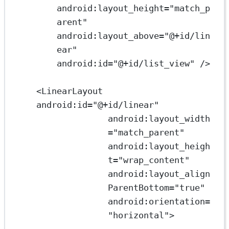
android:layout_height
=
"match_p
arent"
android:layout_above
=
"@+id/lin
ear"
android:id
=
"@+id/list_view"
 />
<
LinearLayout
android:id
=
"@+id/linear"
android:layout_width
=
"match_parent"
android:layout_heigh
t
=
"wrap_content"
android:layout_align
ParentBottom
=
"true"
android:orientation
=
"horizontal"
>