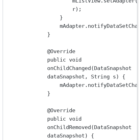
mListView.
setAdapter
(
r);
}
mAdapter.
notifyDataSetCha
}
@
Override
public
void
onChildChanged
(DataSnapshot 
dataSnapshot
, String 
s
) {
mAdapter.
notifyDataSetCha
}
@
Override
public
void
onChildRemoved
(DataSnapshot 
dataSnapshot
) {