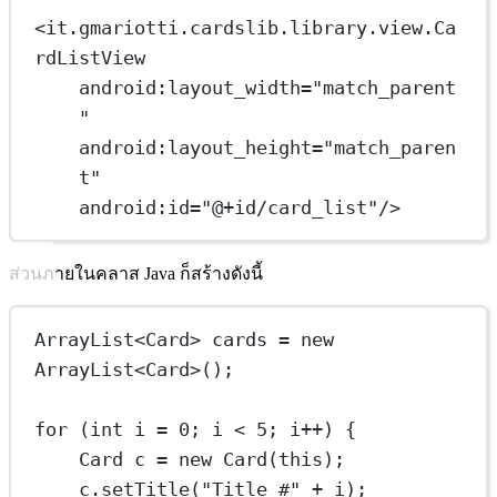
<
it.gmariotti.cardslib.library.view.Ca
rdListView
android:layout_width
=
"match_parent
"
android:layout_height
=
"match_paren
t"
android:id
=
"@+id/card_list"
/>
ส่วนภายในคลาส Java ก็สร้างดังนี้
ArrayList
<
Card
> 
cards
=
new
ArrayList<
Card
>();
for
 (
int
i
=
0
; i 
<
5
; i
++
) {
Card
c
=
new
Card
(
this
);
c.
setTitle
(
"Title #"
+
 i);