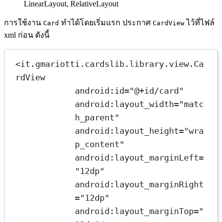
LinearLayout, RelativeLayout
การใช้งาน
ทำได้โดยเริ่มแรก ประกาศ
ไว้ที่ไฟล์
Card
CardView
xml ก่อน ดังนี้
<
it.gmariotti.cardslib.library.view.Ca
rdView
android:id
=
"@+id/card"
android:layout_width
=
"matc
h_parent"
android:layout_height
=
"wra
p_content"
android:layout_marginLeft
=
"12dp"
android:layout_marginRight
=
"12dp"
android:layout_marginTop
=
"