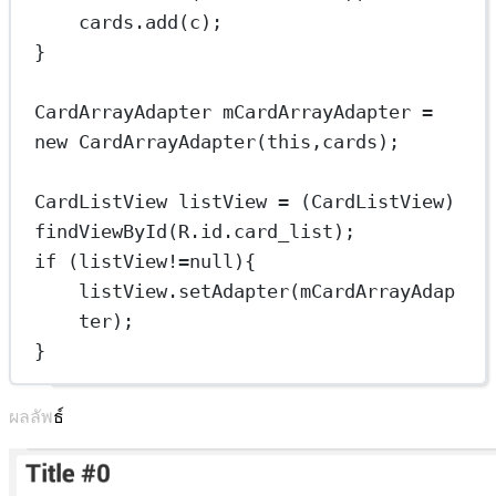
cards.
add
(c);
}
CardArrayAdapter
mCardArrayAdapter
=
new
CardArrayAdapter
(
this
,cards);
CardListView
listView
=
 (CardListView) 
findViewById
(R.id.card_list);
if
 (listView
!=
null
){
listView.
setAdapter
(mCardArrayAdap
ter);
}
ผลลัพธ์