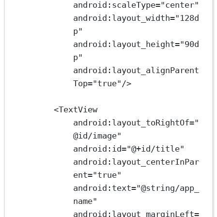
android:scaleType
=
"center"
android:layout_width
=
"128d
p"
android:layout_height
=
"90d
p"
android:layout_alignParent
Top
=
"true"
/>
<
TextView
android:layout_toRightOf
=
"
@id/image"
android:id
=
"@+id/title"
android:layout_centerInPar
ent
=
"true"
android:text
=
"@string/app_
name"
android:layout_marginLeft
=