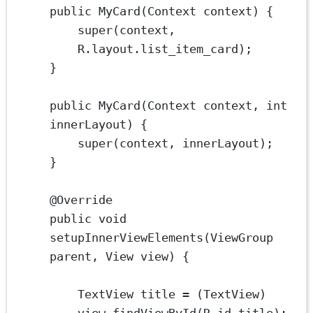
public
MyCard
(Context 
context
) {
super
(context, 
R.layout.list_item_card);
}
public
MyCard
(Context 
context
, 
int
innerLayout
) {
super
(context, innerLayout);
}
@
Override
public
void
setupInnerViewElements
(ViewGroup 
parent
, View 
view
) {
TextView
title
=
 (TextView) 
view.
findViewById
(R.id.title);