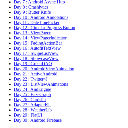
Day 7 : Android Async Http
Day 8 : Crashlytics
Day 9 : Butter Knife
Day 10 : Android Annotations
Day 11 : DateTimePicker
Day 12 : Circular Progress Button
Day 13 : ViewPager
Day 14 : ViewPagerIndicator
Day 15 : FadingActionBar
Day 16 : AutofitTextView
Day 17 : SwipeListView
Day 18 : ShowcaseView
Day 19 : GreenDAO
Day 20 : AndroidViewAnimation
Day 21 : ActiveAndroid
Day 22 : Twitter4J
Day 23 : ListViewAnimations
Day 24 : AndEngine
Day 25 : EazeGraph
Day 26 : Cardslib
Day 27 : AdapterKit
Day 28 : WeatherLib
Day 29 : FlatUI
Day 30 : Android Firebase