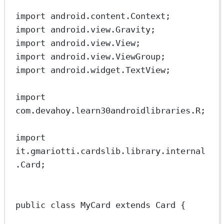
import
 android.content.Context;
import
 android.view.Gravity;
import
 android.view.View;
import
 android.view.ViewGroup;
import
 android.widget.TextView;
import
com.devahoy.learn30androidlibraries.R;
import
it.gmariotti.cardslib.library.internal
.Card;
public
class
MyCard
extends
Card
 {