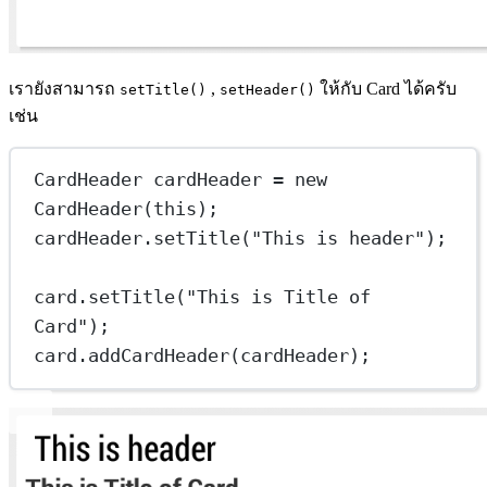
เรายังสามารถ
,
ให้กับ Card ได้ครับ
setTitle()
setHeader()
เช่น
CardHeader
cardHeader
=
new
CardHeader
(
this
);
cardHeader.
setTitle
(
"This is header"
);
card.
setTitle
(
"This is Title of 
Card"
);
card.
addCardHeader
(cardHeader);