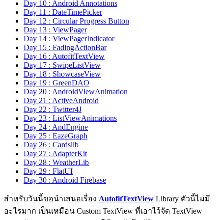
Day 10 : Android Annotations
Day 11 : DateTimePicker
Day 12 : Circular Progress Button
Day 13 : ViewPager
Day 14 : ViewPagerIndicator
Day 15 : FadingActionBar
Day 16 : AutofitTextView
Day 17 : SwipeListView
Day 18 : ShowcaseView
Day 19 : GreenDAO
Day 20 : AndroidViewAnimation
Day 21 : ActiveAndroid
Day 22 : Twitter4J
Day 23 : ListViewAnimations
Day 24 : AndEngine
Day 25 : EazeGraph
Day 26 : Cardslib
Day 27 : AdapterKit
Day 28 : WeatherLib
Day 29 : FlatUI
Day 30 : Android Firebase
สำหรับวันนี้ขอนำเสนอเรื่อง
AutofitTextView
Library ตัวนี้ไม่มี
อะไรมาก เป็นเหมือน Custom TextView ที่เอาไว้จัด TextView