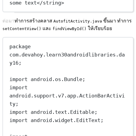
some text</
string
>
ต่อมาทำการสร้างคลาส
ขึ้นมา ทำการ
AutofitActivity.java
และ
ให้เรียบร้อย
setContentView()
findViewById()
package 
com.devahoy.learn30androidlibraries.da
y16;
import android.os.Bundle;
import 
android.support.v7.app.ActionBarActivi
ty;
import android.text.Editable;
import android.widget.EditText;