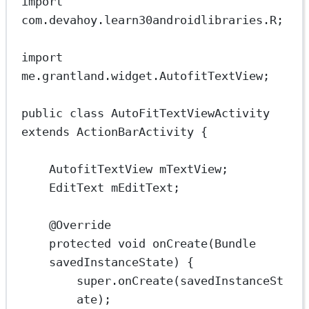
import 
com.devahoy.learn30androidlibraries.R;
import 
me.grantland.widget.AutofitTextView;
public class AutoFitTextViewActivity 
extends ActionBarActivity {
AutofitTextView mTextView;
EditText mEditText;
@Override
protected void onCreate(Bundle 
savedInstanceState) {
super.onCreate(savedInstanceSt
ate);