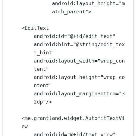
android:layout_height
=
"m
atch_parent"
>
<
EditText
android:id
=
"@+id/edit_text"
android:hint
=
"@string/edit_tex
t_hint"
android:layout_width
=
"wrap_con
tent"
android:layout_height
=
"wrap_co
ntent"
android:layout_marginBottom
=
"3
2dp"
/>
<
me.grantland.widget.AutofitTextVi
ew
android:id
=
"@+id/text_view"