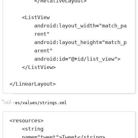
</
RelativeLayout
>
<
ListView
android:layout_width
=
"match_pa
rent"
android:layout_height
=
"match_p
arent"
android:id
=
"@+id/list_view"
>
</
ListView
>
</
LinearLayout
>
ไฟล์
res/values/strings.xml
<
resources
>
<
string
name
=
"tweet"
>Tweet</
string
>