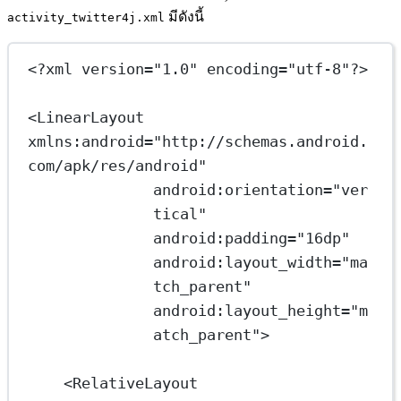
มีดังนี้
activity_twitter4j.xml
<?
xml
 version
=
"1.0"
 encoding
=
"utf-8"
?>
<
LinearLayout
xmlns:android
=
"http://schemas.android.
com/apk/res/android"
android:orientation
=
"ver
tical"
android:padding
=
"16dp"
android:layout_width
=
"ma
tch_parent"
android:layout_height
=
"m
atch_parent"
>
<
RelativeLayout