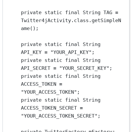
private
static
final
 String
TAG
=
Twitter4jActivity.class.
getSimpleN
ame
();
private
static
final
 String
API_KEY
=
"YOUR_API_KEY"
;
private
static
final
 String
API_SECRET
=
"YOUR_SECRET_KEY"
;
private
static
final
 String
ACCESS_TOKEN
=
"YOUR_ACCESS_TOKEN"
;
private
static
final
 String
ACCESS_TOKEN_SECRET
=
"YOUR_ACCESS_TOKEN_SECRET"
;
private
 TwitterFactory
mFactory;