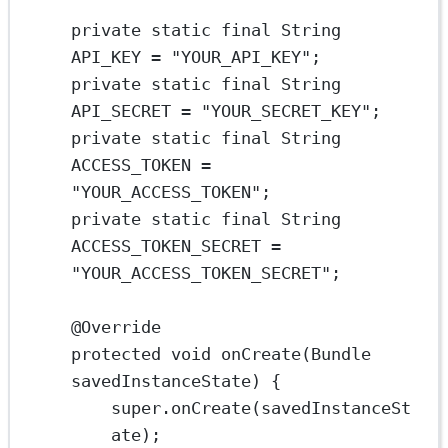
private
static
final
 String
API_KEY
=
"YOUR_API_KEY"
;
private
static
final
 String
API_SECRET
=
"YOUR_SECRET_KEY"
;
private
static
final
 String
ACCESS_TOKEN
=
"YOUR_ACCESS_TOKEN"
;
private
static
final
 String
ACCESS_TOKEN_SECRET
=
"YOUR_ACCESS_TOKEN_SECRET"
;
@
Override
protected
void
onCreate
(Bundle 
savedInstanceState
) {
super
.
onCreate
(savedInstanceSt
ate);