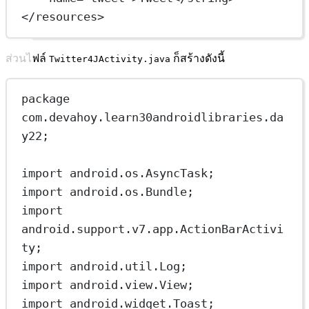
</
resources
>
ส่วนไฟล์
ก็สร้างดังนี้
Twitter4JActivity.java
package
com.devahoy.learn30androidlibraries.da
y22;
import
 android.os.AsyncTask;
import
 android.os.Bundle;
import
android.support.v7.app.ActionBarActivi
ty;
import
 android.util.Log;
import
 android.view.View;
import
 android.widget.Toast;