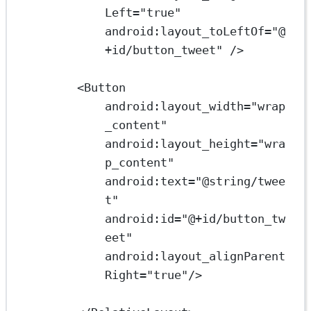
Left
=
"true"
android:layout_toLeftOf
=
"@
+id/button_tweet"
 />
<
Button
android:layout_width
=
"wrap
_content"
android:layout_height
=
"wra
p_content"
android:text
=
"@string/twee
t"
android:id
=
"@+id/button_tw
eet"
android:layout_alignParent
Right
=
"true"
/>