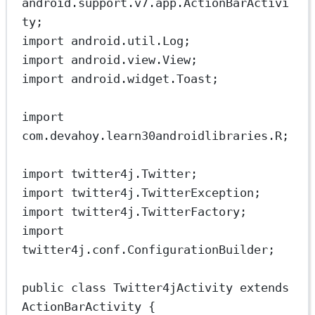
android.support.v7.app.ActionBarActivi
ty;
import
 android.util.Log;
import
 android.view.View;
import
 android.widget.Toast;
import
com.devahoy.learn30androidlibraries.R;
import
 twitter4j.Twitter;
import
 twitter4j.TwitterException;
import
 twitter4j.TwitterFactory;
import
twitter4j.conf.ConfigurationBuilder;
public
class
Twitter4jActivity
extends
ActionBarActivity
 {