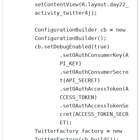
setContentView
(R.layout.day22_
activity_twitter4j);
ConfigurationBuilder
cb
=
new
ConfigurationBuilder
();
cb.
setDebugEnabled
(
true
)
.
setOAuthConsumerKey
(A
PI_KEY)
.
setOAuthConsumerSecre
t
(API_SECRET)
.
setOAuthAccessToken
(A
CCESS_TOKEN)
.
setOAuthAccessTokenSe
cret
(ACCESS_TOKEN_SECR
ET);
TwitterFactory
factory
=
new
TwitterFactory
(cb.
build
());