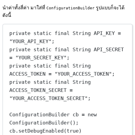
นำค่าทั้งสี่ค่า มาใส่ที่
รูปแบบก็จะได้
ConfigurationBuilder
ดังนี้
private
static
final
 String
API_KEY
=
"YOUR_API_KEY"
;
private
static
final
 String
API_SECRET
=
"YOUR_SECRET_KEY"
;
private
static
final
 String
ACCESS_TOKEN
=
"YOUR_ACCESS_TOKEN"
;
private
static
final
 String
ACCESS_TOKEN_SECRET
=
"YOUR_ACCESS_TOKEN_SECRET"
;
ConfigurationBuilder
cb
=
new
ConfigurationBuilder
();
cb.
setDebugEnabled
(
true
)