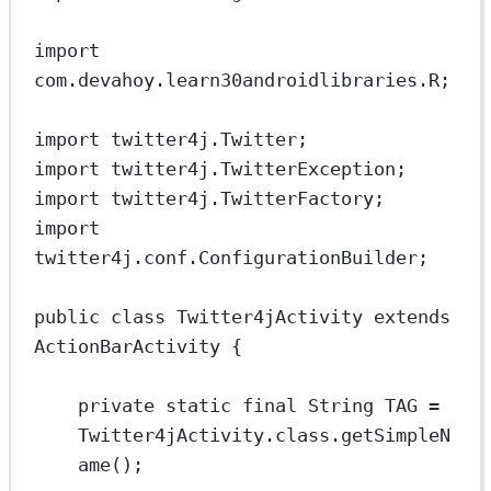
import
com.devahoy.learn30androidlibraries.R;
import
 twitter4j.Twitter;
import
 twitter4j.TwitterException;
import
 twitter4j.TwitterFactory;
import
twitter4j.conf.ConfigurationBuilder;
public
class
Twitter4jActivity
extends
ActionBarActivity
 {
private
static
final
 String
TAG
=
Twitter4jActivity.class.
getSimpleN
ame
();