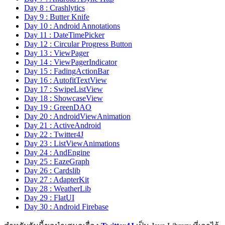
Day 8 : Crashlytics
Day 9 : Butter Knife
Day 10 : Android Annotations
Day 11 : DateTimePicker
Day 12 : Circular Progress Button
Day 13 : ViewPager
Day 14 : ViewPagerIndicator
Day 15 : FadingActionBar
Day 16 : AutofitTextView
Day 17 : SwipeListView
Day 18 : ShowcaseView
Day 19 : GreenDAO
Day 20 : AndroidViewAnimation
Day 21 : ActiveAndroid
Day 22 : Twitter4J
Day 23 : ListViewAnimations
Day 24 : AndEngine
Day 25 : EazeGraph
Day 26 : Cardslib
Day 27 : AdapterKit
Day 28 : WeatherLib
Day 29 : FlatUI
Day 30 : Android Firebase