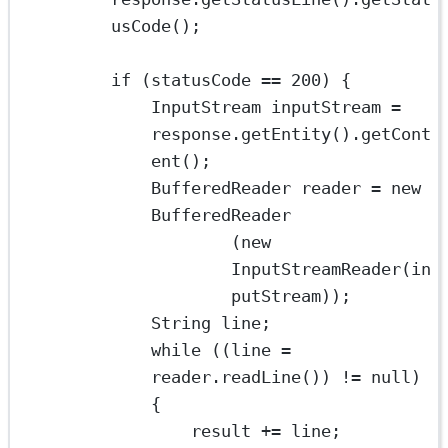
usCode
();
if
 (statusCode 
==
200
) {
InputStream
inputStream
=
response.
getEntity
().
getCont
ent
();
BufferedReader
reader
=
new
BufferedReader
(
new
InputStreamReader
(in
putStream));
String
line;
while
 ((line 
=
reader.
readLine
()) 
!=
null
) 
{
result 
+=
 line;