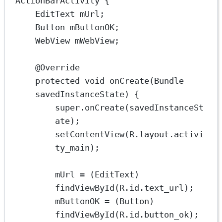
ActionBarActivity
 {
EditText
mUrl;
Button
mButtonOK;
WebView
mWebView;
@
Override
protected
void
onCreate
(Bundle 
savedInstanceState
) {
super
.
onCreate
(savedInstanceSt
ate);
setContentView
(R.layout.activi
ty_main);
mUrl 
=
 (EditText) 
findViewById
(R.id.text_url);
mButtonOK 
=
 (Button) 
findViewById
(R.id.button_ok);