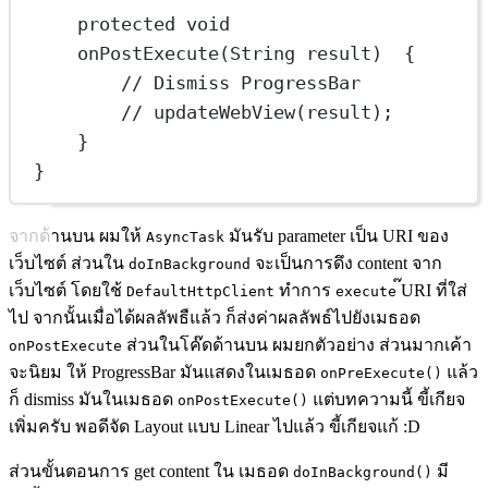
protected
void
onPostExecute
(String 
result
)  {
// Dismiss ProgressBar
// updateWebView(result);
}
}
จากด้านบน ผมให้
มันรับ parameter เป็น URI ของ
AsyncTask
เว็บไซต์ ส่วนใน
จะเป็นการดึง content จาก
doInBackground
เว็บไซต์ โดยใช้
ทำการ
๊URI ที่ใส่
DefaultHttpClient
execute
ไป จากนั้นเมื่อได้ผลลัพธืแล้ว ก็ส่งค่าผลลัพธ์ไปยังเมธอด
ส่วนในโค๊ดด้านบน ผมยกตัวอย่าง ส่วนมากเค้า
onPostExecute
จะนิยม ให้ ProgressBar มันแสดงในเมธอด
แล้ว
onPreExecute()
ก็ dismiss มันในเมธอด
แต่บทความนี้ ขี้เกียจ
onPostExecute()
เพิ่มครับ พอดีจัด Layout แบบ Linear ไปแล้ว ขี้เกียจแก้ :D
ส่วนขั้นตอนการ get content ใน เมธอด
มี
doInBackground()