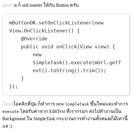
สุดท้าย ก็ setLisneter ให้กับ Button ครับ
mButtonOK.
setOnClickListener
(
new
View.
OnClickListener
() {
@
Override
public
void
onClick
(View view) {
new
SimpleTask
().
execute
(mUrl.
getT
ext
().
toString
().
trim
());
}
});
โดยเมื่อคลิกที่ปุ่ม ก็ทำการ new
ขึ้นใหม่และทำการ
SimpleTask
โดยรับค่าจาก EditText ที่เรากรอก ส่งไปทำงานเป็น
execute
Background ใน SimpleTask กระบวนการทำงานทั้งหมดก็มีเท่านี้
แล :)