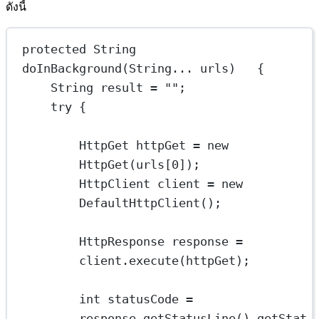
ดังนี้
protected
 String 
doInBackground
(String... urls)   {
String
result
=
""
;
try
 {
HttpGet
httpGet
=
new
HttpGet
(urls[
0
]);
HttpClient
client
=
new
DefaultHttpClient
();
HttpResponse
response
=
client.
execute
(httpGet);
int
statusCode
=
response.
getStatusLine
().
getStat