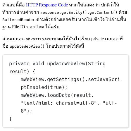
ตัวเลขนี้คือ
HTTP Response Code
หากใช่แสดงว่า ปกติ ก็ให้
ทำการอ่านค่าจาก
ด้วย
response.getEntity().getContent()
ตามตัวอย่างเลยครับ หากไม่เข้าใจ ไปอ่านพื้น
BufferedReader
ฐาน File IO ของ Java ได้ครับ
ส่วนเมธอด
ผมให้มันไปเรียก private เมธอด ที่
onPostExecute
ชื่อ
โดยประกาศไว้ดังนี้
updateWebView()
private
void
updateWebView
(String 
result) {
mWebView.
getSettings
().
setJavaScri
ptEnabled
(
true
);
mWebView.
loadData
(result, 
"text/html; charset=utf-8"
, 
"utf-
8"
);
}