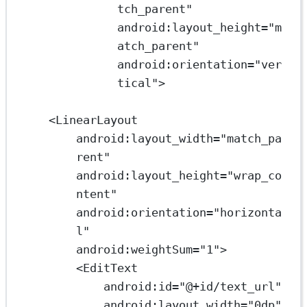
tch_parent"
android:layout_height="m
atch_parent"
android:orientation="ver
tical">
<LinearLayout
android:layout_width="match_pa
rent"
android:layout_height="wrap_co
ntent"
android:orientation="horizonta
l"
android:weightSum="1">
<EditText
android:id="@+id/text_url"
android:layout_width="0dp"