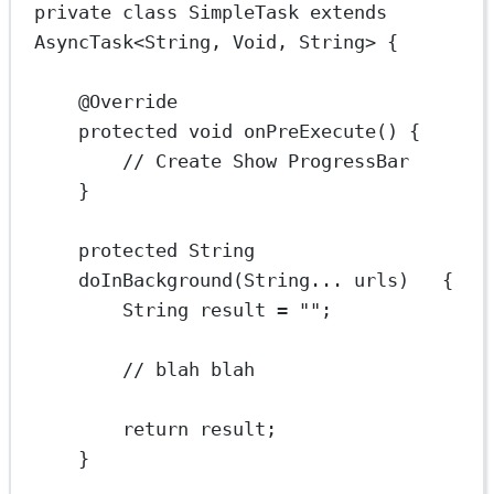
private
class
SimpleTask
extends
AsyncTask
<
String
, 
Void
, 
String
> {
@
Override
protected
void
onPreExecute
() {
// Create Show ProgressBar
}
protected
 String 
doInBackground
(String... 
urls
)   {
String
result
=
""
;
// blah blah
return
 result;
}