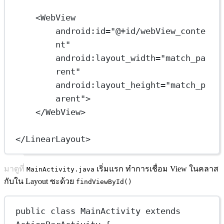
<WebView
android:id="@+id/webView_conte
nt"
android:layout_width="match_pa
rent"
android:layout_height="match_p
arent">
</WebView>
</LinearLayout>
มาดูที่
เริ่มแรก ทำการเชื่อม View ในคลาส
MainActivity.java
กับใน Layout ซะด้วย
findViewById()
public
class
MainActivity
extends