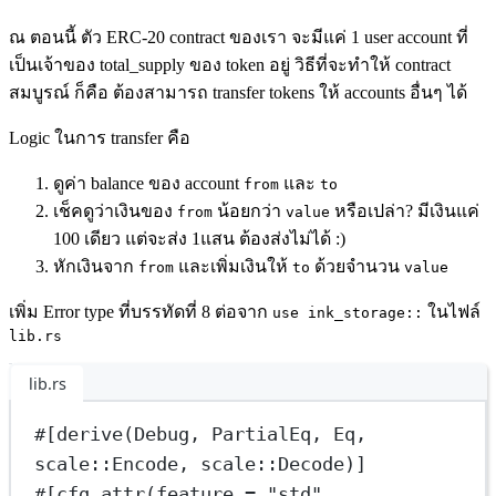
ณ ตอนนี้ ตัว ERC-20 contract ของเรา จะมีแค่ 1 user account ที่
เป็นเจ้าของ total_supply ของ token อยู่ วิธีที่จะทำให้ contract
สมบูรณ์ ก็คือ ต้องสามารถ transfer tokens ให้ accounts อื่นๆ ได้
Logic ในการ transfer คือ
ดูค่า balance ของ account
และ
from
to
เช็คดูว่าเงินของ
น้อยกว่า
หรือเปล่า? มีเงินแค่
from
value
100 เดียว แต่จะส่ง 1แสน ต้องส่งไม่ได้ :)
หักเงินจาก
และเพิ่มเงินให้
ด้วยจำนวน
from
to
value
เพิ่ม Error type ที่บรรทัดที่ 8 ต่อจาก
ในไฟล์
use ink_storage::
lib.rs
lib.rs
#[derive(
Debug
, 
PartialEq
, 
Eq
, 
scale
::
Encode
, scale
::
Decode
)]
#[cfg_attr(feature 
=
"std"
, 