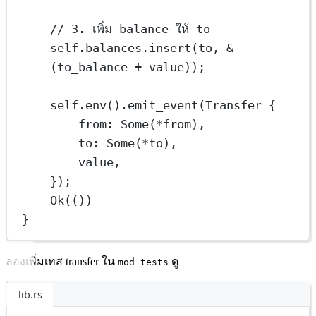
// 3. เพิ่ม balance ให้ to
self
.
balances
.
insert
(to, 
&
(to_balance 
+
 value));
self
.
env
()
.
emit_event
(
Transfer
 {
from
:
Some
(
*
from),
to
:
Some
(
*
to),
value,
});
Ok
(())
}
ลองเพิ่มเทส transfer ใน
ดู
mod tests
lib.rs