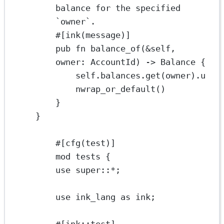
balance for the specified 
`owner`.
#[ink(message)]
pub
fn
balance_of
(
&
self
, 
owner
:
AccountId
) 
->
Balance
 {
self
.
balances
.
get
(owner)
.
u
nwrap_or_default
()
}
}
#[cfg(test)]
mod
tests
 {
use
super
::*
;
use
 ink_lang 
as
 ink;