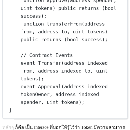
function
approve
(
address
spender
, 
uint
tokens
) 
public
returns
 (
bool
success
);
function
transferFrom
(
address
from
, 
address
to
, 
uint
tokens
) 
public
returns
 (
bool
success
);
// Contract Events
event
Transfer
(
address
indexed
from
, 
address
indexed
to
, 
uint
tokens
);
event
Approval
(
address
indexed
tokenOwner
, 
address
indexed
spender
, 
uint
tokens
);
}
หลักๆ ก็คือ เป็น Interace ที่บอกให้รู้ไว้ว่า Token มีความสามารถ