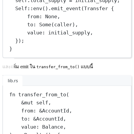
self
.
total_supply 
=
 initial_supply;
Self
::
env
()
.
emit_event
(
Transfer
 {
from
:
None
,
to
:
Some
(caller),
value
:
 initial_supply,
});
}
และเพิ่ม emit ใน
แบบนี้
transfer_from_to()
lib.rs
fn
transfer_from_to
(
&mut
self
,
from
:
&
AccountId
,
to
:
&
AccountId
,
value
:
Balance
,