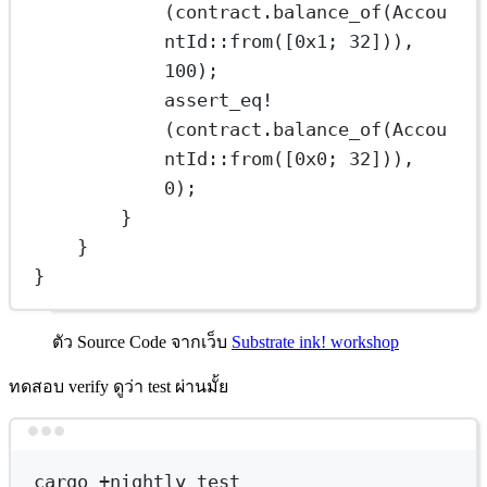
(contract
.
balance_of
(
Accou
ntId
::
from
([
0x1
; 
32
])), 
100
);
assert_eq!
(contract
.
balance_of
(
Accou
ntId
::
from
([
0x0
; 
32
])), 
0
);
}
}
}
ตัว Source Code จากเว็บ
Substrate ink! workshop
ทดสอบ verify ดูว่า test ผ่านมั้ย
Terminal window
cargo
+nightly
test