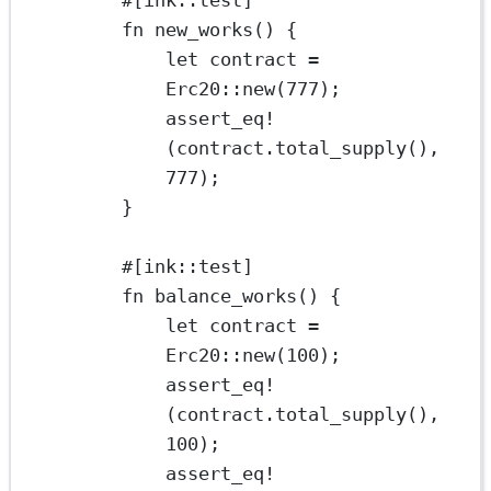
#[ink
::
test]
fn
new_works
() {
let
 contract 
=
Erc20
::
new
(
777
);
assert_eq!
(contract
.
total_supply
(), 
777
);
}
#[ink
::
test]
fn
balance_works
() {
let
 contract 
=
Erc20
::
new
(
100
);
assert_eq!
(contract
.
total_supply
(), 
100
);
assert_eq!