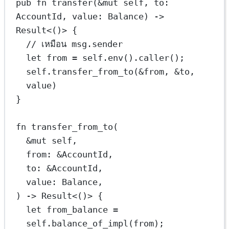
pub
fn
transfer
(
&mut
self
, to
:
AccountId
, value
:
Balance
) 
->
Result
<()> {
// เหมือน msg.sender
let
 from 
=
self
.
env
()
.
caller
();
self
.
transfer_from_to
(
&
from, 
&
to, 
value)
}
fn
transfer_from_to
(
&mut
self
,
from
:
&
AccountId
,
to
:
&
AccountId
,
value
:
Balance
,
) 
->
Result
<()> {
let
 from_balance 
=
self
.
balance_of_impl
(from);