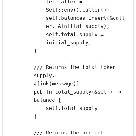
let
 caller 
=
Self
::
env
()
.
caller
();
self
.
balances
.
insert
(
&
call
er, 
&
initial_supply);
self
.
total_supply 
=
initial_supply;
}
/// Returns the total token 
supply.
#[ink(message)]
pub
fn
total_supply
(
&
self
) 
->
Balance
 {
self
.
total_supply
}
/// Returns the account 