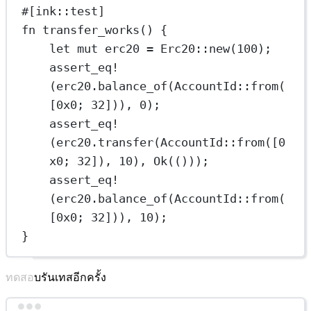
#[ink
::
test]
fn
transfer_works
() {
let
mut
 erc20 
=
Erc20
::
new
(
100
);
assert_eq!
(erc20
.
balance_of
(
AccountId
::
from
(
[
0x0
; 
32
])), 
0
);
assert_eq!
(erc20
.
transfer
(
AccountId
::
from
([
0
x0
; 
32
]), 
10
), 
Ok
(()));
assert_eq!
(erc20
.
balance_of
(
AccountId
::
from
(
[
0x0
; 
32
])), 
10
);
}
ทดสอบรันเทสอีกครั้ง