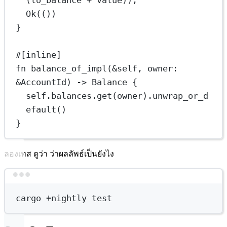
(to_balance 
+
 value));
Ok
(())
}
#[inline]
fn
balance_of_impl
(
&
self
, owner
:
&
AccountId
) 
->
Balance
 {
self
.
balances
.
get
(owner)
.
unwrap_or_d
efault
()
}
ลองเทส ดูว่า ว่าผลลัพธ์เป็นยังไง
Terminal window
cargo
+nightly
test