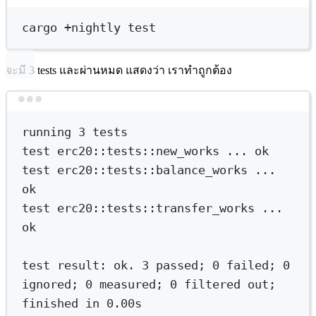
Terminal window
cargo
+nightly
test
จะมี 3 tests และผ่านหมด แสดงว่า เราทำถูกต้อง
Terminal window
running
3
tests
test
erc20::tests::new_works
...
ok
test
erc20::tests::balance_works
...
ok
test
erc20::tests::transfer_works
...
ok
test
result:
ok.
3
passed
; 
0
failed
; 
0
ignored
; 
0
measured
; 
0
filtered
out
; 
finished
in
0.00s