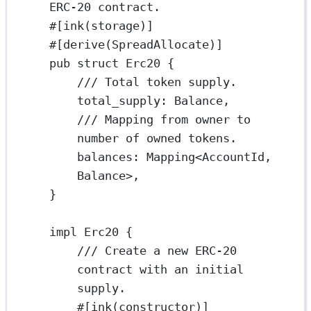
ERC-20 contract.
#[ink(storage)]
#[derive(
SpreadAllocate
)]
pub
struct
Erc20
 {
/// Total token supply.
total_supply
:
Balance
,
/// Mapping from owner to 
number of owned tokens.
balances
:
Mapping
<
AccountId
, 
Balance
>,
}
impl
Erc20
 {
/// Create a new ERC-20 
contract with an initial 
supply.
#[ink(constructor)]