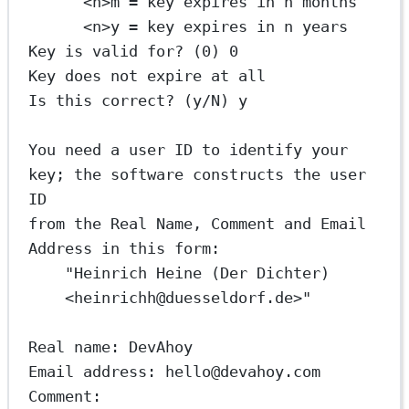
<n>m = key expires in n months
<n>y = key expires in n years
Key is valid for? (0) 0
Key does not expire at all
Is this correct? (y/N) y
You need a user ID to identify your 
key; the software constructs the user 
ID
from the Real Name, Comment and Email 
Address in this form:
"Heinrich Heine (Der Dichter) 
<heinrichh@duesseldorf.de>"
Real name: DevAhoy
Email address: hello@devahoy.com
Comment: