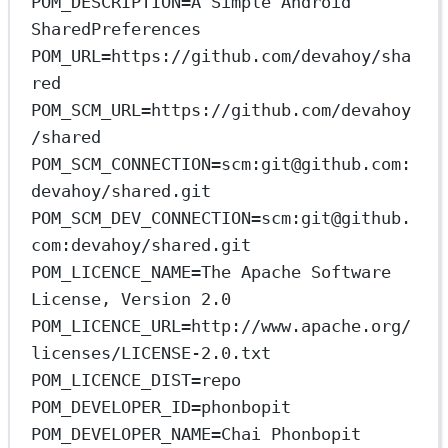
POM_DESCRIPTION=A Simple Android 
SharedPreferences
POM_URL=https://github.com/devahoy/sha
red
POM_SCM_URL=https://github.com/devahoy
/shared
POM_SCM_CONNECTION=scm:git@github.com:
devahoy/shared.git
POM_SCM_DEV_CONNECTION=scm:git@github.
com:devahoy/shared.git
POM_LICENCE_NAME=The Apache Software 
License, Version 2.0
POM_LICENCE_URL=http://www.apache.org/
licenses/LICENSE-2.0.txt
POM_LICENCE_DIST=repo
POM_DEVELOPER_ID=phonbopit
POM_DEVELOPER_NAME=Chai Phonbopit