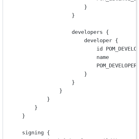
}
}
developers {
developer {
id 
POM_DEVELO
name 
POM_DEVELOPER
}
}
}
}
}
}
signing {