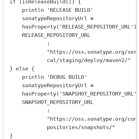
if
 (isReleaseBuild()) {
println
'RELEASE BUILD'
sonatypeRepositoryUrl 
=
hasProperty(
'RELEASE_REPOSITORY_URL'
)
RELEASE_REPOSITORY_URL
: 
"https://oss.sonatype.org/ser
cal/staging/deploy/maven2/"
} 
else
 {
println
'DEBUG BUILD'
sonatypeRepositoryUrl 
=
hasProperty(
'SNAPSHOT_REPOSITORY_URL'
SNAPSHOT_REPOSITORY_URL
: 
"https://oss.sonatype.org/con
positories/snapshots/"
}