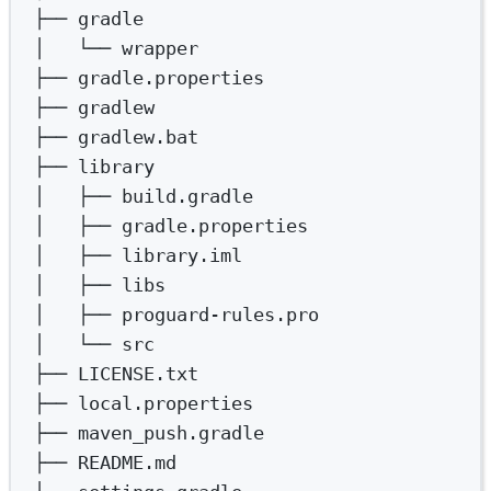
├──
gradle
│  
└──
wrapper
├──
gradle.properties
├──
gradlew
├──
gradlew.bat
├──
library
│  
├──
build.gradle
│  
├──
gradle.properties
│  
├──
library.iml
│  
├──
libs
│  
├──
proguard-rules.pro
│  
└──
src
├──
LICENSE.txt
├──
local.properties
├──
maven_push.gradle
├──
README.md