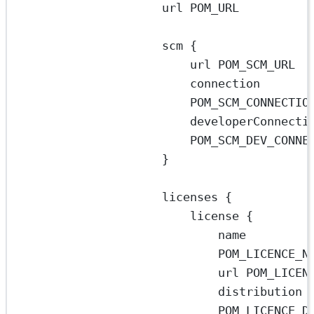
url 
POM_URL
scm {
url 
POM_SCM_URL
connection 
POM_SCM_CONNECTIO
POM_SCM_DEV_CONNE
}
licenses {
license {
name 
POM_LICENCE_N
url 
POM_LICEN
distribution 
POM_LICENCE_D