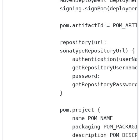
MavenDeployment
deploymen
signing
.
signPom(deploymen
pom
.
artifactId 
=
POM_ARTI
repository(
url
: 
sonatypeRepositoryUrl) {
authentication(
userNa
password
: 
getRepositoryPassword
}
pom
.
project {
name 
POM_NAME
packaging 
POM_PACKAGI
description 
POM_DESCR