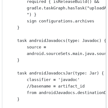
required { isReleaseBuild() 
&&
gradle
.
taskGraph
.
hasTask(
"uploadA
"
) }
sign configurations
.
archives
}
task androidJavadocs(
type
: 
Javadoc
) {
source 
=
android
.
sourceSets
.
main
.
java
.
sour
}
task androidJavadocsJar(
type
: 
Jar
) {
classifier 
=
'javadoc'
//basename = artifact_id
from androidJavadocs
.
destinationD
}