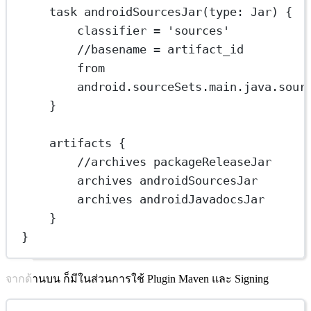
task androidSourcesJar(
type
: 
Jar
) {
classifier 
=
'sources'
//basename = artifact_id
from 
android
.
sourceSets
.
main
.
java
.
sour
}
artifacts {
//archives packageReleaseJar
archives androidSourcesJar
archives androidJavadocsJar
}
}
จากด้านบน ก็มีในส่วนการใช้ Plugin Maven และ Signing