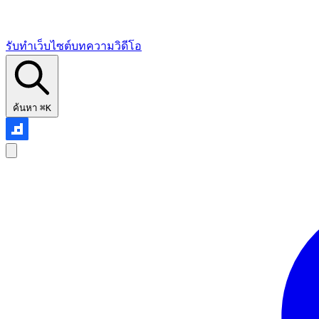
รับทำเว็บไซต์
บทความ
วิดีโอ
ค้นหา
⌘K