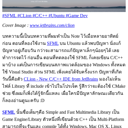
#SFML
#CLion
#C/C++
#Ubuntu
#Game Dev
Cover Image :
www.jetbrains.com/clion
บทความนี้เป็นบทความที่ผมทำเป็น Note ไว้เมื่อหลายอาทิตย์
ก่อน ตอนที่ลองใช้งาน
SFML
บน Ubuntu แล้วพบปัญหา นั่งแก้
ปัญหาอยู่เกือบวัน กว่าจะสามารถแก้ปัญหาเล็กๆน้อยๆได้ เลย
ทำการจดไว้ ก่อนอื่น ตอนที่ทดลองใช้ SFML ก็เคยเขียน C/C++
มาบ้าง แต่เป็นการเขียนบนสภาพแวดล้อมของ Windows ทั้งหมด
ใช้ Visual Studio ส่วน SFML เพิ่งเคยได้จับครั้งแรก ปัญหาที่เกิด
วันนี้คือตัว
CLion - New C/C++ IDE from JetBrains
มองไม่เห็น
ไฟล์ Library ที่ include เข้าไปในโปรเจ็ค รู้สึกว่าจะต้องใช้ CMake
ช่วย ซึ่งผมก็เพิ่งได้รู้จักนี้แหละ เผื่อใครมีปัญหาลักษณะเดียวกัน
ก็ลองอ่านดูนะครับ :D
SFML
นั้นชื่อเต็มๆคือ Simple and Fast Multimedia Library เป็น
Game Engine/Library ตัวหนึ่งที่เขียนด้วย C++ เป็น Multi-Platform
สามารถที่จะรันและ compile ได้ทั้ง Windows, Mac OS X, Linux