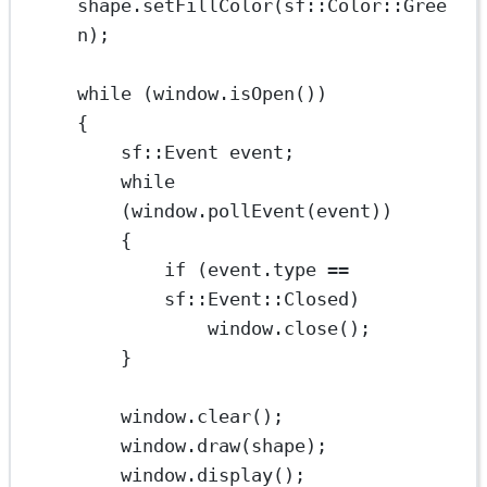
shape.
setFillColor
(
sf
::
Color
::Gree
n);
while
 (window.
isOpen
())
{
sf
::Event event;
while
(window.
pollEvent
(event))
{
if
 (event.type 
==
sf
::
Event
::Closed)
window.
close
();
}
window.
clear
();
window.
draw
(shape);
window.
display
();