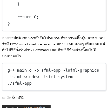
}
return
0
;
}
หากว่าปกติ เวลาเราสั่งรันโปรแกรมด้วยการคลิ๊กปุ่ม Run จะพบ
ว่ามี Error
ของ SFML ต่างๆ เพียบเลย แต่
undefined reference
ถ้าใช้วิธีสั่งรันผ่าน Command Line ด้วยวิธีข้างล่างนี้จะไม่มี
ปัญหาอะไร
g++ main.o -o sfml-app -lsfml-graphics 
-lsfml-window -lsfml-system
./sfml-app
ผลลัพธ์ปกติดี