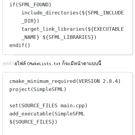
if(SFML_FOUND)
include_directories(${SFML_INCLUDE
_DIR})
target_link_libraries(${EXECUTABLE
_NAME} ${SFML_LIBRARIES})
endif()
สุดท้ายไฟล์
ก็จะมีหน้าตาแบบนี้
CMakeLists.txt
cmake_minimum_required(VERSION 2.8.4)
project(SimpleSFML)
set(SOURCE_FILES main.cpp)
add_executable(SimpleSFML 
${SOURCE_FILES})