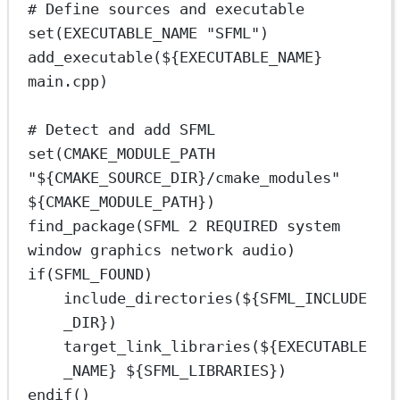
# Define sources and executable
set(EXECUTABLE_NAME "SFML")
add_executable(${EXECUTABLE_NAME} 
main.cpp)
# Detect and add SFML
set(CMAKE_MODULE_PATH 
"${CMAKE_SOURCE_DIR}/cmake_modules" 
${CMAKE_MODULE_PATH})
find_package(SFML 2 REQUIRED system 
window graphics network audio)
if(SFML_FOUND)
include_directories(${SFML_INCLUDE
_DIR})
target_link_libraries(${EXECUTABLE
_NAME} ${SFML_LIBRARIES})
endif()