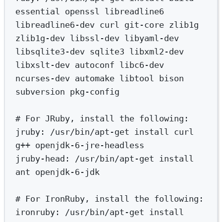
essential
openssl
libreadline6
libreadline6-dev
curl
git-core
zlib1g
zlib1g-dev
libssl-dev
libyaml-dev
libsqlite3-dev
sqlite3
libxml2-dev
libxslt-dev
autoconf
libc6-dev
ncurses-dev
automake
libtool
bison
subversion
pkg-config
# For JRuby, install the following:
jruby:
/usr/bin/apt-get
install
curl
g++
openjdk-6-jre-headless
jruby-head:
/usr/bin/apt-get
install
ant
openjdk-6-jdk
# For IronRuby, install the following:
ironruby:
/usr/bin/apt-get
install