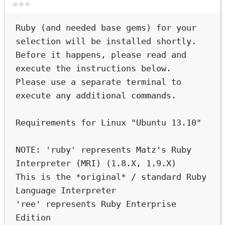
Terminal window
Ruby
 (and 
needed
base
gems
) 
for
 your 
selection will be installed shortly.
Before
it
happens,
please
read
and
execute
the
instructions
below.
Please
use
a
separate
terminal
to
execute
any
additional
commands.
Requirements
for
Linux
"Ubuntu 13.10"
NOTE:
'ruby'
represents
Matz's Ruby 
Interpreter (MRI) (1.8.X, 1.9.X)
This is the *original* / standard Ruby 
Language Interpreter
'ree' represents Ruby Enterprise 
Edition