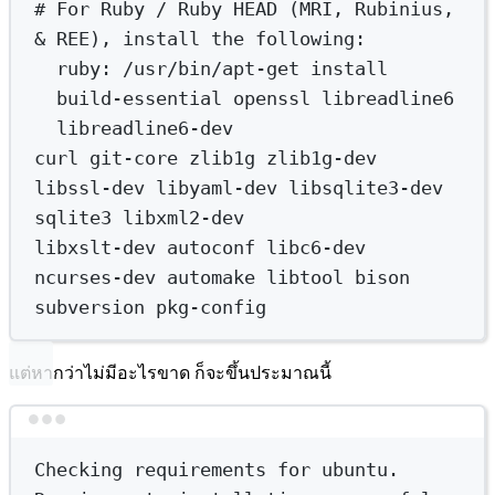
# For Ruby / Ruby HEAD (MRI, Rubinius, 
& REE), install the following:
ruby:
/usr/bin/apt-get
install
build-essential
openssl
libreadline6
libreadline6-dev
curl
git-core
zlib1g
zlib1g-dev
libssl-dev
libyaml-dev
libsqlite3-dev
sqlite3
libxml2-dev
libxslt-dev
autoconf
libc6-dev
ncurses-dev
automake
libtool
bison
subversion
pkg-config
แต่หากว่าไม่มีอะไรขาด ก็จะขึ้นประมาณนี้
Terminal window
Checking
requirements
for
ubuntu.