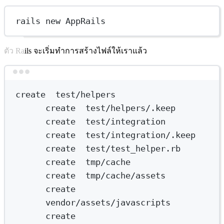
rails new AppRails
ตัว Rails จะเริ่มทำการสร้างไฟล์ให้เราแล้ว
Terminal window
create
test/helpers
create
test/helpers/.keep
create
test/integration
create
test/integration/.keep
create
test/test_helper.rb
create
tmp/cache
create
tmp/cache/assets
create
vendor/assets/javascripts
create