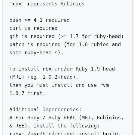
'rbx' represents Rubinius
bash >= 4.1 required
curl is required
git is required (>= 1.7 for ruby-head)
patch is required (for 1.8 rubies and 
some ruby-head's
).
To
install
rbx
and/or
Ruby
1.9
head
(MRI) (
eg.
1.9.2-head
),
then
you
must
install
and
use
rvm
1.8.7
first.
Additional
Dependencies:
# For Ruby / Ruby HEAD (MRI, Rubinius, 
& REE), install the following:
ruby:
/usr/bin/apt-get
install
build-