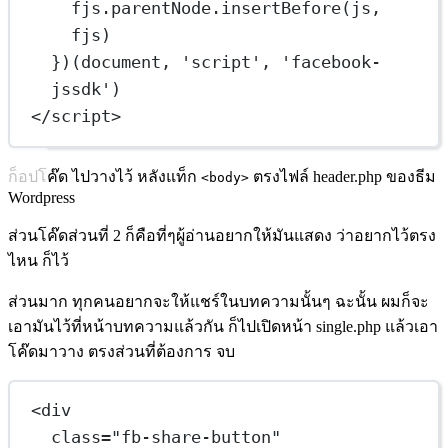
fjs.parentNode.
insertBefore
(js, 
fjs)
})(document, 
'script'
, 
'facebook-
jssdk'
)
</
script
>
ก็อปโค๊ด ไปวางไว้ หลังแท็ก
ตรงไฟล์ header.php ของธีม
<body>
Wordpress
ส่วนโค๊ดส่วนที่ 2 ก็คือที่ๆผู้อ่านอยากให้มันแสดง ว่าอยากไว้ตรง
ไหน ก็ไว้
ส่วนมาก ทุกคนอยากจะให้แชร์ในบทความนั้นๆ ฉะนั้น ผมก็จะ
เอามันไว้ที่หน้าบทความแล้วกัน ก็ไปเปิดหน้า single.php แล้วเอา
โค๊ดมาวาง ตรงส่วนที่ต้องการ จบ
<
div
class
=
"fb-share-button"