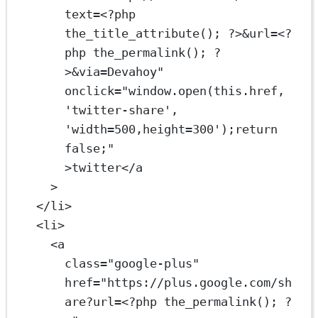
text=
<
?php 
the_title_attribute(); ?>&url=
<
?
php the_permalink(); ?
>&via=Devahoy"
onclick
=
"
window
.
open
(
this
.
href
, 
'twitter-share', 
'width=500,height=300');
return
false
;"
>twitter</
a
>
</
li
>
<
li
>
<
a
class
=
"google-plus"
href
=
"https://plus.google.com/sh
are?url=
<
?php the_permalink(); ?