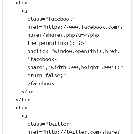
<
li
>
<
a
class
=
"facebook"
href
=
"https://www.facebook.com/s
harer/sharer.php?u=
<
?php 
the_permalink(); ?>"
onclick
=
"
window
.
open
(
this
.
href
, 
'facebook-
share','width=500,height=300');
r
eturn
false
;"
>facebook
</
a
>
</
li
>
<
li
>
<
a
class
=
"twitter"
href
=
"http://twitter.com/share?