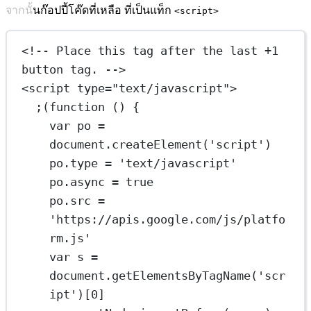
จากนั้นก๊อปปี้โค๊ดที่เหลือ ที่เป็นแท็ก
<script>
<!-- Place this tag after the last +1 
button tag. -->
<
script
type
=
"text/javascript"
>
;(
function
 () {
var
 po 
=
document.
createElement
(
'script'
)
po.type 
=
'text/javascript'
po.async 
=
true
po.src 
=
'https://apis.google.com/js/platfo
rm.js'
var
 s 
=
document.
getElementsByTagName
(
'scr
ipt'
)[
0
]