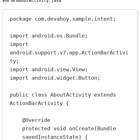
คลาส
AboutActivity.java
package
 com.devahoy.sample.intent;
import
 android.os.Bundle;
import
android.support.v7.app.ActionBarActivi
ty;
import
 android.view.View;
import
 android.widget.Button;
public
class
AboutActivity
extends
ActionBarActivity
 {
@
Override
protected
void
onCreate
(Bundle 
savedInstanceState
) {