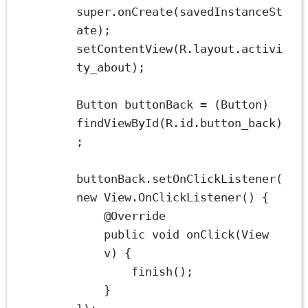
super
.
onCreate
(savedInstanceSt
ate);
setContentView
(R.layout.activi
ty_about);
Button
buttonBack
=
 (Button) 
findViewById
(R.id.button_back)
;
buttonBack.
setOnClickListener
(
new
 View.
OnClickListener
() {
@
Override
public
void
onClick
(View 
v) {
finish
();
}