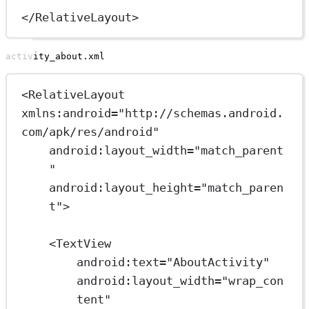
</
RelativeLayout
>
activity_about.xml
<
RelativeLayout
xmlns:android
=
"http://schemas.android.
com/apk/res/android"
android:layout_width
=
"match_parent
"
android:layout_height
=
"match_paren
t"
>
<
TextView
android:text
=
"AboutActivity"
android:layout_width
=
"wrap_con
tent"