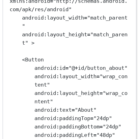
xmlns:android
=
"http://schemas.android.
com/apk/res/android"
android:layout_width
=
"match_parent
"
android:layout_height
=
"match_paren
t"
 >
<
Button
android:id
=
"@+id/button_about"
android:layout_width
=
"wrap_con
tent"
android:layout_height
=
"wrap_co
ntent"
android:text
=
"About"
android:paddingTop
=
"24dp"
android:paddingBottom
=
"24dp"
android:paddingLeft
=
"48dp"