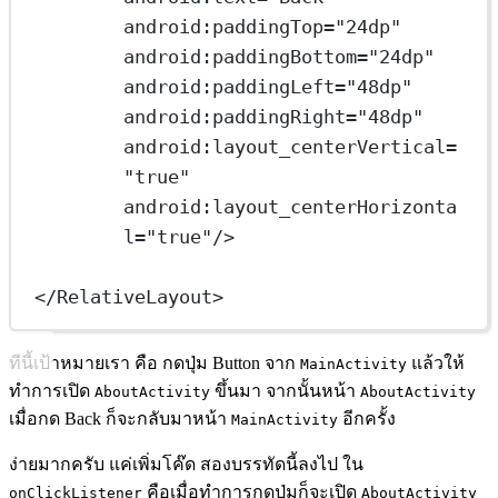
android:paddingTop
=
"24dp"
android:paddingBottom
=
"24dp"
android:paddingLeft
=
"48dp"
android:paddingRight
=
"48dp"
android:layout_centerVertical
=
"true"
android:layout_centerHorizonta
l
=
"true"
/>
</
RelativeLayout
>
ทีนี้เป้าหมายเรา คือ กดปุ่ม Button จาก
แล้วให้
MainActivity
ทำการเปิด
ขึ้นมา จากนั้นหน้า
AboutActivity
AboutActivity
เมื่อกด Back ก็จะกลับมาหน้า
อีกครั้ง
MainActivity
ง่ายมากครับ แค่เพิ่มโค๊ด สองบรรทัดนี้ลงไป ใน
คือเมื่อทำการกดปุ่มก็จะเปิด
onClickListener
AboutActivity