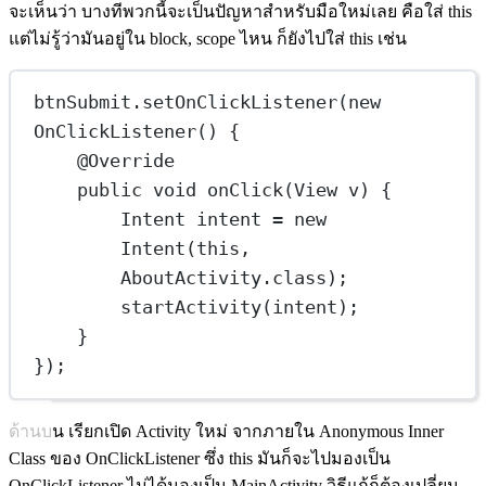
จะเห็นว่า บางทีพวกนี้จะเป็นปัญหาสำหรับมือใหม่เลย คือใส่ this
แต่ไม่รู้ว่ามันอยู่ใน block, scope ไหน ก็ยังไปใส่ this เช่น
btnSubmit.
setOnClickListener
(
new
OnClickListener
() {
@
Override
public
void
onClick
(View 
v
) {
Intent
intent
=
new
Intent
(
this
, 
AboutActivity.class);
startActivity
(intent);
}
});
ด้านบน เรียกเปิด Activity ใหม่ จากภายใน Anonymous Inner
Class ของ OnClickListener ซึ่ง this มันก็จะไปมองเป็น
OnClickListener ไม่ได้มองเป็น MainActivity วิธีแก้ก็ต้องเปลี่ยน