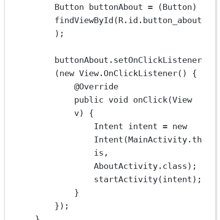
Button
buttonAbout
=
 (Button) 
findViewById
(R.id.button_about
);
buttonAbout.
setOnClickListener
(
new
 View.
OnClickListener
() {
@
Override
public
void
onClick
(View 
v) {
Intent
intent
=
new
Intent
(MainActivity.th
is, 
AboutActivity.class);
startActivity
(intent);
}
});
}