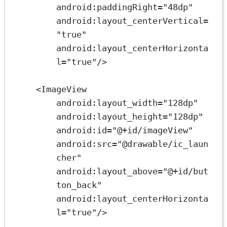
android:paddingRight
=
"48dp"
android:layout_centerVertical
=
"true"
android:layout_centerHorizonta
l
=
"true"
/>
<
ImageView
android:layout_width
=
"128dp"
android:layout_height
=
"128dp"
android:id
=
"@+id/imageView"
android:src
=
"@drawable/ic_laun
cher"
android:layout_above
=
"@+id/but
ton_back"
android:layout_centerHorizonta
l
=
"true"
/>