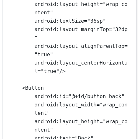
android:layout_height
=
"wrap_co
ntent"
android:textSize
=
"36sp"
android:layout_marginTop
=
"32dp
"
android:layout_alignParentTop
=
"true"
android:layout_centerHorizonta
l
=
"true"
/>
<
Button
android:id
=
"@+id/button_back"
android:layout_width
=
"wrap_con
tent"
android:layout_height
=
"wrap_co
ntent"
android:text
=
"Back"