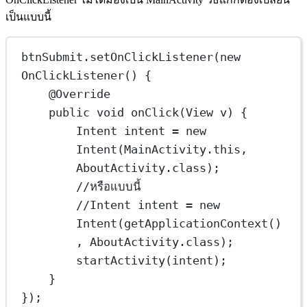
เป็นแบบนี้
btnSubmit.
setOnClickListener
(
new
OnClickListener
() {
@
Override
public
void
onClick
(View 
v
) {
Intent
intent
=
new
Intent
(MainActivity.this, 
AboutActivity.class);
//หรือแบบนี้
//Intent intent = new 
Intent(getApplicationContext()
, AboutActivity.class);
startActivity
(intent);
}
});