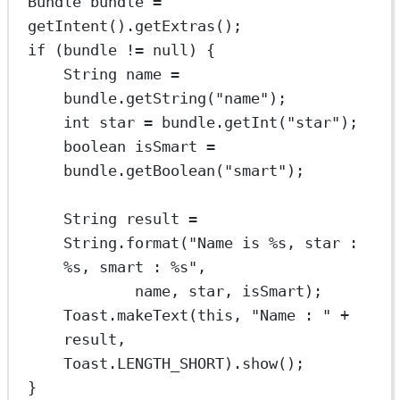
Bundle
bundle
=
getIntent
().
getExtras
();
if
 (bundle 
!=
null
) {
String
name
=
bundle.
getString
(
"name"
);
int
star
=
 bundle.
getInt
(
"star"
);
boolean
isSmart
=
bundle.
getBoolean
(
"smart"
);
String
result
=
String.
format
(
"Name is %s, star : 
%s, smart : %s"
,
name, star, isSmart);
Toast.
makeText
(
this
, 
"Name : "
+
result, 
Toast.LENGTH_SHORT).
show
();
}