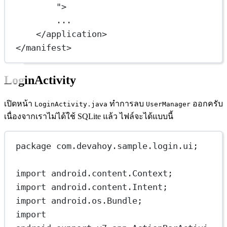
"
>
...
</
application
>
</
manifest
>
LoginActivity
เปิดหน้า
ทำการลบ
ออกครับ
LoginActivity.java
UserManager
เนื่องจากเราไม่ได้ใช้ SQLite แล้ว ไฟล์จะได้แบบนี้
package
 com.devahoy.sample.login.ui;
import
 android.content.Context;
import
 android.content.Intent;
import
 android.os.Bundle;
import