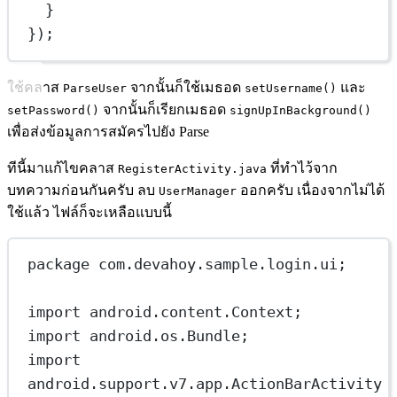
}
});
ใช้คลาส
จากนั้นก็ใช้เมธอด
และ
ParseUser
setUsername()
จากนั้นก็เรียกเมธอด
setPassword()
signUpInBackground()
เพื่อส่งข้อมูลการสมัครไปยัง Parse
ทีนี้มาแก้ไขคลาส
ที่ทำไว้จาก
RegisterActivity.java
บทความก่อนกันครับ ลบ
ออกครับ เนื่องจากไม่ได้
UserManager
ใช้แล้ว ไฟล์ก็จะเหลือแบบนี้
package
 com.devahoy.sample.login.ui;
import
 android.content.Context;
import
 android.os.Bundle;
import
android.support.v7.app.ActionBarActivity