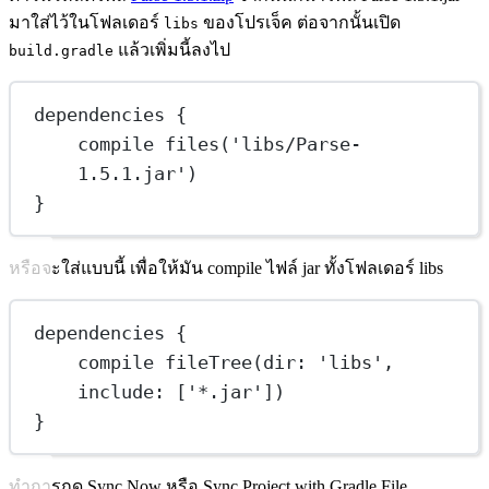
มาใส่ไว้ในโฟลเดอร์
ของโปรเจ็ค ต่อจากนั้นเปิด
libs
แล้วเพิ่มนี้ลงไป
build.gradle
dependencies {
compile files('libs/Parse-
1.5.1.jar')
}
หรือจะใส่แบบนี้ เพื่อให้มัน compile ไฟล์ jar ทั้งโฟลเดอร์ libs
dependencies {
compile fileTree(dir: 'libs', 
include: ['*.jar'])
}
ทำการกด Sync Now หรือ Sync Project with Gradle File.