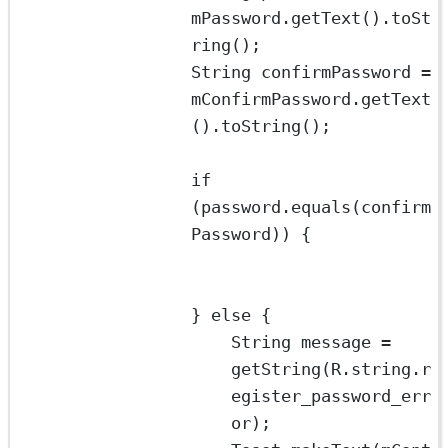
mPassword.
getText
().
toSt
ring
();
String
confirmPassword
=
mConfirmPassword.
getText
().
toString
();
if
(password.
equals
(confirm
Password)) {
} 
else
 {
String
message
=
getString
(R.string.r
egister_password_err
or);