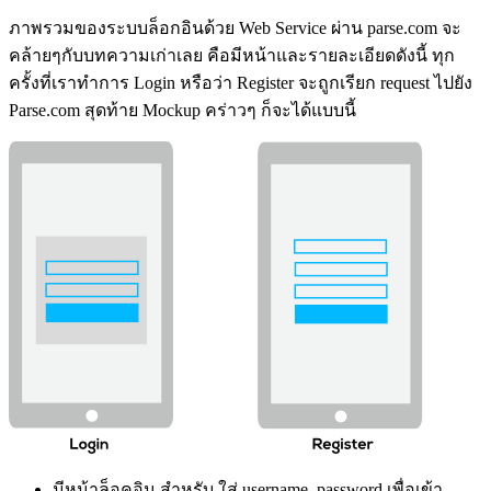
ภาพรวมของระบบล็อกอินด้วย Web Service ผ่าน parse.com จะ
คล้ายๆกับบทความเก่าเลย คือมีหน้าและรายละเอียดดังนี้ ทุก
ครั้งที่เราทำการ Login หรือว่า Register จะถูกเรียก request ไปยัง
Parse.com สุดท้าย Mockup คร่าวๆ ก็จะได้แบบนี้
มีหน้าล็อคอิน สำหรับ ใส่ username, password เพื่อเข้า