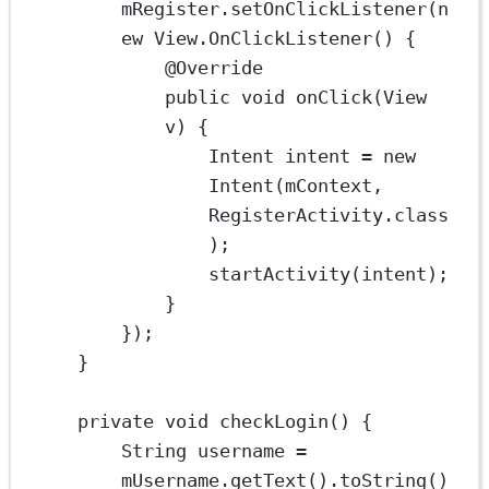
mRegister.
setOnClickListener
(
n
ew
 View.
OnClickListener
() {
@
Override
public
void
onClick
(View 
v) {
Intent
intent
=
new
Intent
(mContext, 
RegisterActivity.class
);
startActivity
(intent);
}
});
}
private
void
checkLogin
() {
String
username
=
mUsername.
getText
().
toString
()