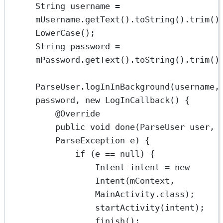
String username = 
mUsername.getText().toString().trim()
LowerCase();
String password = 
mPassword.getText().toString().trim()
ParseUser.logInInBackground(username, 
password, new LogInCallback() {
@Override
public void done(ParseUser user, 
ParseException e) {
if (e == null) {
Intent intent = new 
Intent(mContext, 
MainActivity.class);
startActivity(intent);
finish();