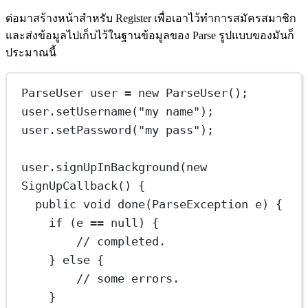
ต่อมาสร้างหน้าสำหรับ Register เพื่อเอาไว้ทำการสมัครสมาชิก
และส่งข้อมูลไปเก็บไว้ในฐานข้อมูลของ Parse รูปแบบของมันก็
ประมาณนี้
ParseUser
user
=
new
ParseUser
();
user.
setUsername
(
"my name"
);
user.
setPassword
(
"my pass"
);
user.
signUpInBackground
(
new
SignUpCallback
() {
public
void
done
(ParseException 
e
) {
if
 (e 
==
null
) {
// completed.
} 
else
 {
// some errors.
}