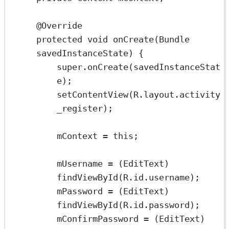
@
Override
protected
void
onCreate
(Bundle 
savedInstanceState
) {
super
.
onCreate
(savedInstanceStat
e);
setContentView
(R.layout.activity
_register);
mContext 
=
this
;
mUsername 
=
 (EditText) 
findViewById
(R.id.username);
mPassword 
=
 (EditText) 
findViewById
(R.id.password);
mConfirmPassword 
=
 (EditText) 