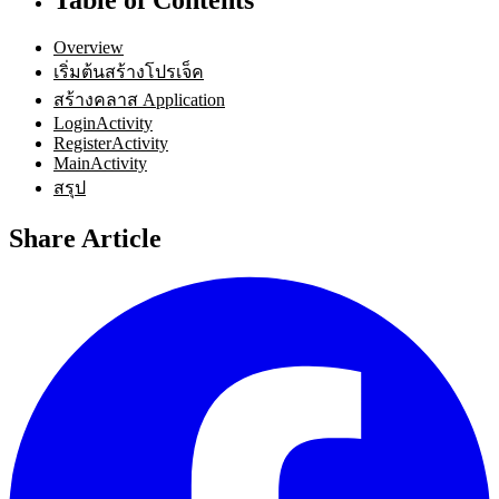
Overview
เริ่มต้นสร้างโปรเจ็ค
สร้างคลาส Application
LoginActivity
RegisterActivity
MainActivity
สรุป
Share Article