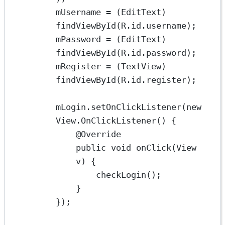
mUsername 
=
 (EditText) 
findViewById
(R.id.username);
mPassword 
=
 (EditText) 
findViewById
(R.id.password);
mRegister 
=
 (TextView) 
findViewById
(R.id.register);
mLogin.
setOnClickListener
(
new
View.
OnClickListener
() {
@
Override
public
void
onClick
(View 
v) {
checkLogin
();
}
});