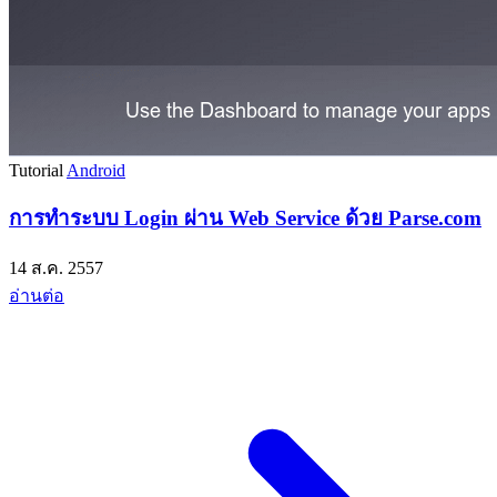
Tutorial
Android
การทำระบบ Login ผ่าน Web Service ด้วย Parse.com
14 ส.ค. 2557
อ่านต่อ