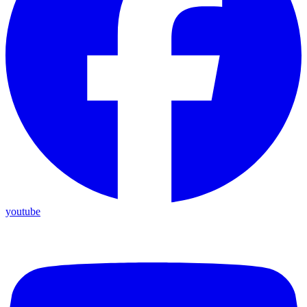
youtube