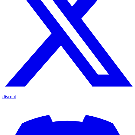
discord