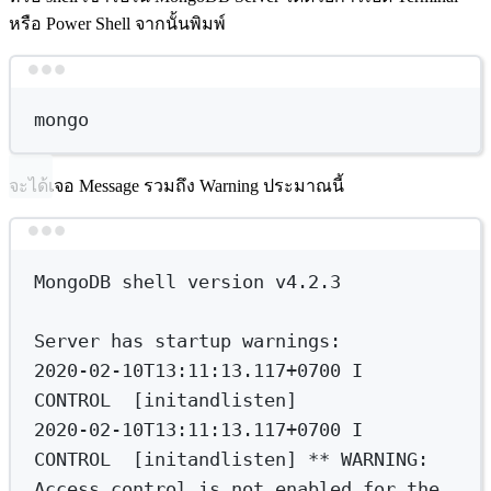
หรือ Power Shell จากนั้นพิมพ์
Terminal window
mongo
จะได้เจอ Message รวมถึง Warning ประมาณนี้
Terminal window
MongoDB
shell
version
v4.2.3
Server
has
startup
warnings:
2020-02-10T13:11:13.117+0700
I
CONTROL
  [initandlisten]
2020-02-10T13:11:13.117+0700
I
CONTROL
  [initandlisten] 
**
 WARNING: 
Access control is not enabled 
for
 the 