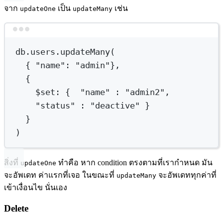
จาก
เป็น
เช่น
updateOne
updateMany
Terminal window
db.users.updateMany(
{ 
"name"
:
"admin"},
{
$set
:
{
"name"
:
"admin2",
"status"
:
"deactive"
}
}
)
สิ่งที่
ทำคือ หาก condition ตรงตามที่เรากำหนด มัน
updateOne
จะอัพเดท ค่าแรกที่เจอ ในขณะที่
จะอัพเดททุกค่าที่
updateMany
เข้าเงื่อนไข นั่นเอง
Delete