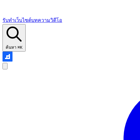
รับทำเว็บไซต์
บทความ
วิดีโอ
ค้นหา
⌘K