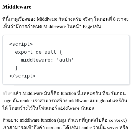
Middleware
ทีนี้มาดูเรื่องของ Middlware กันบ้างครับ จริงๆ ในตอนที่ 8 เราจะ
เห็นว่ามีการกำหนด Middleware ในหน้า Page เช่น
<
script
>
export
default
 {
middleware: 
'auth'
}
</
script
>
จริงๆแล้ว Middlware มันก็คือ function นี่แหละครับ ที่จะรันก่อน
page มัน render เราสามารถสร้าง middlware แบบ global แชร์กัน
ได้ โดยสร้างไว้ในโฟลเดอร์
นั่นเอง
middlware
ตัวอย่าง middlware function (args ตัวแรกที่ถูกส่งไปคือ
)
context
เราสามารถเข้าถึงค่า
ได้ เช่น handle ว่าเป็น server หรือ
context