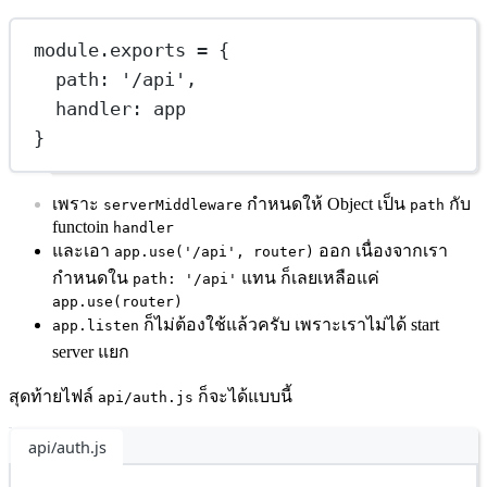
module
.
exports
=
 {
path: 
'/api'
,
handler: app
}
เพราะ
กำหนดให้ Object เป็น
กับ
serverMiddleware
path
functoin
handler
และเอา
ออก เนื่องจากเรา
app.use('/api', router)
กำหนดใน
แทน ก็เลยเหลือแค่
path: '/api'
app.use(router)
ก็ไม่ต้องใช้แล้วครับ เพราะเราไม่ได้ start
app.listen
server แยก
สุดท้ายไฟล์
ก็จะได้แบบนี้
api/auth.js
api/auth.js