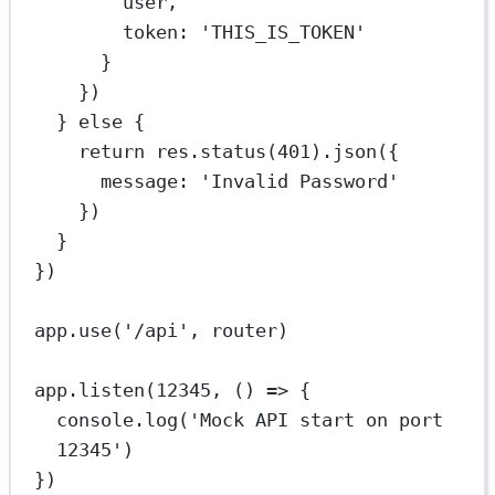
user,
token: 
'THIS_IS_TOKEN'
}
})
} 
else
 {
return
 res.
status
(
401
).
json
({
message: 
'Invalid Password'
})
}
})
app.
use
(
'/api'
, router)
app.
listen
(
12345
, () 
=>
 {
console.
log
(
'Mock API start on port 
12345'
)
})