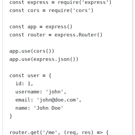
const
express
=
require
(
'express'
)
const
cors
=
require
(
'cors'
)
const
app
=
express
()
const
router
=
 express.
Router
()
app.
use
(
cors
())
app.
use
(express.
json
())
const
user
=
 {
id: 
1
,
username: 
'john'
,
email: 
'john@doe.com'
,
name: 
'John Doe'
}
router.
get
(
'/me'
, (
req
, 
res
) 
=>
 {