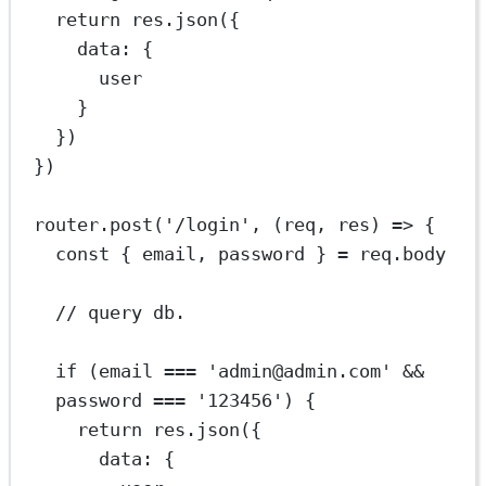
return
 res.
json
({
data: {
user
}
})
})
router.
post
(
'/login'
, (
req
, 
res
) 
=>
 {
const
 { 
email
, 
password
 } 
=
 req.body
// query db.
if
 (email 
===
'admin@admin.com'
&&
password 
===
'123456'
) {
return
 res.
json
({
data: {