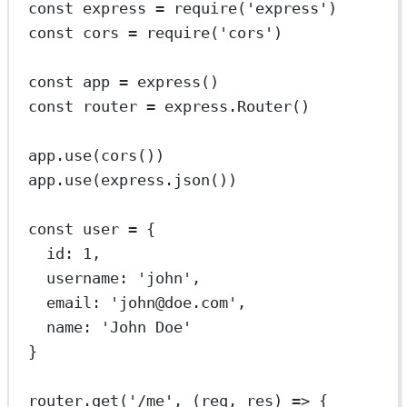
const
express
=
require
(
'express'
)
const
cors
=
require
(
'cors'
)
const
app
=
express
()
const
router
=
 express.
Router
()
app.
use
(
cors
())
app.
use
(express.
json
())
const
user
=
 {
id: 
1
,
username: 
'john'
,
email: 
'john@doe.com'
,
name: 
'John Doe'
}
router.
get
(
'/me'
, (
req
, 
res
) 
=>
 {