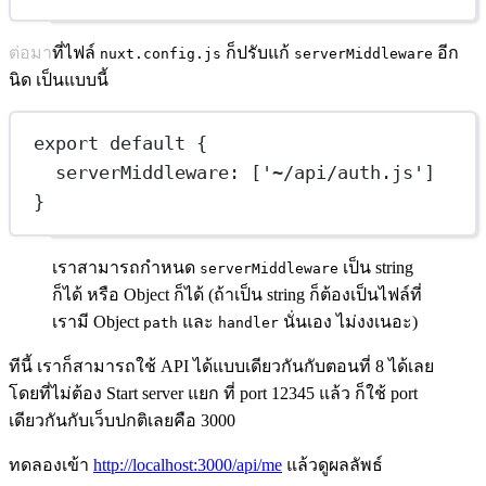
ต่อมาที่ไฟล์
ก็ปรับแก้
อีก
nuxt.config.js
serverMiddleware
นิด เป็นแบบนี้
export
default
 {
serverMiddleware: [
'~/api/auth.js'
]
}
เราสามารถกำหนด
เป็น string
serverMiddleware
ก็ได้ หรือ Object ก็ได้ (ถ้าเป็น string ก็ต้องเป็นไฟล์ที่
เรามี Object
และ
นั่นเอง ไม่งงเนอะ)
path
handler
ทีนี้ เราก็สามารถใช้ API ได้แบบเดียวกันกับตอนที่ 8 ได้เลย
โดยที่ไม่ต้อง Start server แยก ที่ port 12345 แล้ว ก็ใช้ port
เดียวกันกับเว็บปกติเลยคือ 3000
ทดลองเข้า
http://localhost:3000/api/me
แล้วดูผลลัพธ์