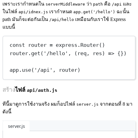
เพราะเรากำหนดใน
ว่า
คือ
และ
serverMiddleware
path
/api
ในไฟล์
เรากำหนด
ฉะนั้น
api/idnex.js
app.get('/hello')
path มันก็จะต่อกันเป็น
เหมือนกับเราใช้ Express
/api/hello
แบบนี้
const
router
=
 express.
Router
()
router.
get
(
'/hello'
, (
req
, 
res
) 
=>
 {})
app.
use
(
'/api'
, router)
สร้างไฟล์
api/auth.js
ทีนี้มาดูการใช้งานจริง ผมก็อปไฟล์
จากตอนที่ 8 มา
server.js
ดังนี้
server.js