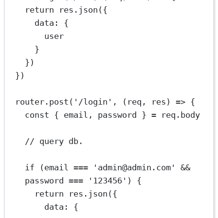
return
 res.
json
({
data: {
user
}
})
})
router.
post
(
'/login'
, (
req
, 
res
) 
=>
 {
const
 { 
email
, 
password
 } 
=
 req.body
// query db.
if
 (email 
===
'admin@admin.com'
&&
password 
===
'123456'
) {
return
 res.
json
({
data: {