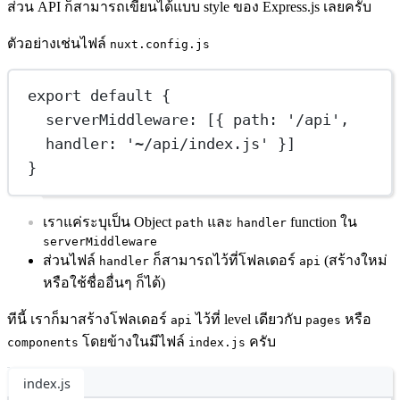
ส่วน API ก็สามารถเขียนได้แบบ style ของ Express.js เลยครับ
ตัวอย่างเช่นไฟล์
nuxt.config.js
export
default
 {
serverMiddleware: [{ path: 
'/api'
, 
handler: 
'~/api/index.js'
 }]
}
เราแค่ระบุเป็น Object
และ
function ใน
path
handler
serverMiddleware
ส่วนไฟล์
ก็สามารถไว้ที่โฟลเดอร์
(สร้างใหม่
handler
api
หรือใช้ชื่ออื่นๆ ก็ได้)
ทีนี้ เราก็มาสร้างโฟลเดอร์
ไว้ที่ level เดียวกับ
หรือ
api
pages
โดยข้างในมีไฟล์
ครับ
components
index.js
index.js