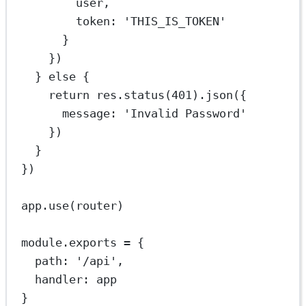
user,
token: 
'THIS_IS_TOKEN'
}
})
} 
else
 {
return
 res.
status
(
401
).
json
({
message: 
'Invalid Password'
})
}
})
app.
use
(router)
module
.
exports
=
 {
path: 
'/api'
,
handler: app
}