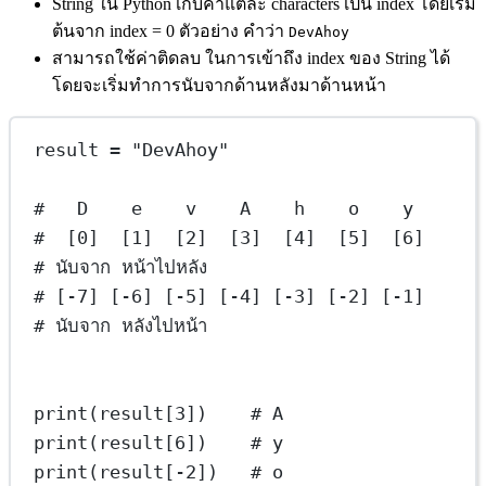
String ใน Python เก็บค่าแต่ละ characters เป็น index โดยเริ่ม
ต้นจาก index = 0 ตัวอย่าง คำว่า
DevAhoy
สามารถใช้ค่าติดลบ ในการเข้าถึง index ของ String ได้
โดยจะเริ่มทำการนับจากด้านหลังมาด้านหน้า
result 
=
"DevAhoy"
#   D    e    v    A    h    o    y
#  [0]  [1]  [2]  [3]  [4]  [5]  [6]  
# นับจาก หน้าไปหลัง
# [-7] [-6] [-5] [-4] [-3] [-2] [-1]  
# นับจาก หลังไปหน้า
print
(result[
3
])    
# A
print
(result[
6
])    
# y
print
(result[
-
2
])   
# o