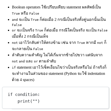
Boolean operators ใช้เปรียบเทียบ statement ผลลัพธ์เป็น
หรือ
True
False
จะเป็น
ก็ต่อเมื่อ 2 กรณีเป็นจริงทั้งคู่นอกนั้นเป็น
and
True
False
จะเป็นจริง
ก็ต่อเมื่อ กรณีใดเป็นจริง จะเป็น
or
True
False
เมื่อทั้ง 2 กรณีเป็นเท็จ
เอาไว้กลับค่าให้ตรงข้าม เช่น จาก
หากมี
ก็
not
True
not
จะกลายเป็น
False
ลำดับความสำคัญ ไม่ได้เริ่มจากซ้ายไปขวา แต่นับจาก
และ
ตามลำดับ
not
and
or
statement เอาไว้เช็คเงื่อนไขว่าเป็นจริงหรือไม่ ถ้าจริงก็
if
จะทำงานในส่วนของ statement (Python จะใช้ indentation
ด้วย 4 spaces)
if
 condition:
print
(
""
)