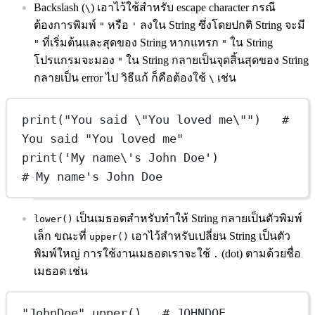
Backslash (
) เอาไว้ใช้สำหรับ escape character กรณี
\
ต้องการพิมพ์
หรือ
ลงใน String ซึ่งโดยปกติ String จะมี
"
'
ที่เริ่มต้นและสุดของ String หากแทรก
ใน String
"
"
โปรแกรมจะมอง
ใน String กลายเป็นจุดสิ้นสุดของ String
"
กลายเป็น error ไป วิธีแก้ ก็คือต้องใช้
เช่น
\
print("You said \"You loved me\"")   # 
You said "You loved me"
print('My name\'s John Doe')          
# My name's John Doe
เป็นเมธอดสำหรับทำให้ String กลายเป็นตัวพิมพ์
lower()
เล็ก ขณะที่
เอาไว้สำหรับเปลี่ยน String เป็นตัว
upper()
พิมพ์ใหญ่ การใช้งานเมธอดเราจะใช้
(dot) ตามด้วยชื่อ
.
เมธอด เช่น
"JohnDoe"
.upper()   
# JOHNDOE