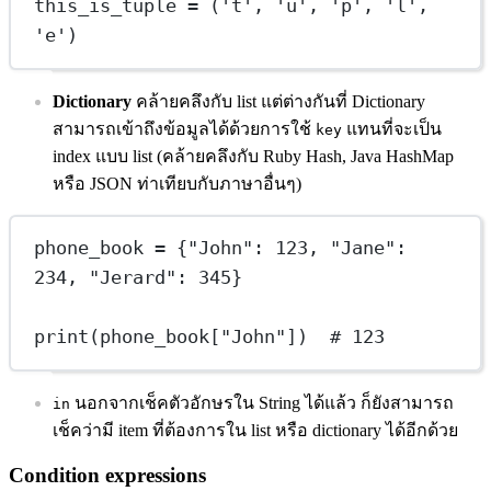
this_is_tuple 
=
 (
't'
, 
'u'
, 
'p'
, 
'l'
, 
'e'
)
Dictionary
คล้ายคลึงกับ list แต่ต่างกันที่ Dictionary
สามารถเข้าถึงข้อมูลได้ด้วยการใช้
แทนที่จะเป็น
key
index แบบ list (คล้ายคลึงกับ Ruby Hash, Java HashMap
หรือ JSON ท่าเทียบกับภาษาอื่นๆ)
phone_book 
=
 {
"John"
: 
123
, 
"Jane"
: 
234
, 
"Jerard"
: 
345
}
print
(phone_book[
"John"
])  
# 123
นอกจากเช็คตัวอักษรใน String ได้แล้ว ก็ยังสามารถ
in
เช็คว่ามี item ที่ต้องการใน list หรือ dictionary ได้อีกด้วย
Condition expressions