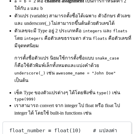
คือ
chained assignment
เป็นการกำหนดค่า 2
a = b = 2
ให้กับ a และ b
ตัวแปร (variable) สามารถตั้งชื่อได้เฉพาะ ตัวอักษร ตัวเลข
และ underscore(_) ไม่สามารถขึ้นต้นด้วยตัวเลขได้
ตัวเลขจะมี Type อยู่ 2 ประเภทคือ
และ
integers
floats
โดย
คือตัวเลขธรรมดา ส่วน
คือตัวเลขที่
integers
floats
มีจุดทศนิยม
การตั้งชื่อตัวแปร นิยมใช้การตั้งชื่อแบบ
snake_case
ก็คือใช้ตัวพิมพ์เล็กทั้งหมดและแบ่งคำด้วย
เช่น
underscore(_)
awesome_name = "John Doe"
เป็นต้น
เช็ค Type ของตัวแปรต่างๆ ได้โดยฟังชั่น
เช่น
type()
type(999)
เราสามารถ convert จาก integer ไป float หรือ float ไป
integer ได้ โดยใช้ built-in functions เช่น
float_number 
=
float
(
10
)    
# แปลงค่า 