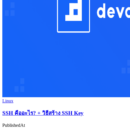
Linux
SSH คืออะไร? + วิธีสร้าง SSH Key
PublishedAt