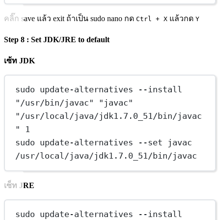
คลิ๊ก save แล้ว exit ถ้าเป็น sudo nano กด
แล้วกด
Ctrl + X
Y
Step 8 : Set JDK/JRE to default
เซ้ท JDK
sudo update-alternatives --install 
"/usr/bin/javac" "javac" 
"/usr/local/java/jdk1.7.0_51/bin/javac
" 1
sudo update-alternatives --set javac 
/usr/local/java/jdk1.7.0_51/bin/javac
เซ็ท JRE
sudo update-alternatives --install 