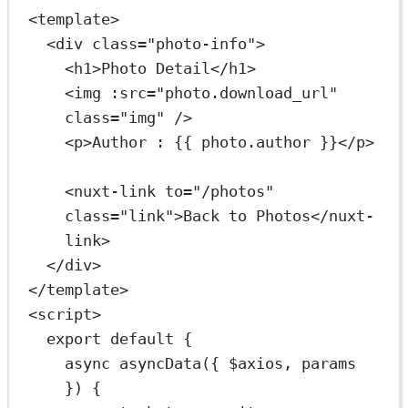
<
template
>
<
div
class
=
"photo-info"
>
<
h1
>Photo Detail</
h1
>
<
img
:src
=
"photo.download_url"
class
=
"img"
 />
<
p
>Author : {{ photo.author }}</
p
>
<
nuxt-link
to
=
"/photos"
class
=
"link"
>Back to Photos</
nuxt-
link
>
</
div
>
</
template
>
<
script
>
export
default
 {
async
asyncData
({ 
$axios
, 
params
}) 
{