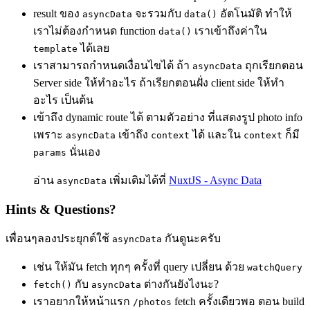
result ของ
จะรวมกับ
อัตโนมัติ ทำให้
asyncData
data()
เราไม่ต้องกำหนด function
เราเข้าถึงค่าใน
data()
ได้เลย
template
เราสามารถกำหนดเงื่อนไขได้ ถ้า
ถุกเรียกตอน
asyncData
Server side ให้ทำอะไร ถ้าเรียกตอนฝั่ง client side ให้ทำ
อะไร เป็นต้น
เข้าถึง dynamic route ได้ ตามตัวอย่าง ที่แสดงรูป photo info
เพราะ
เข้าถึง
ได้ และใน
ก็มี
asyncData
context
context
นั่นเอง
params
อ่าน
เพิ่มเติมได้ที่
NuxtJS - Async Data
asyncData
Hints & Questions?
เพื่อนๆลองประยุกต์ใช้
กันดูนะครับ
asyncData
เช่น ให้มัน fetch ทุกๆ ครั้งที่ query เปลี่ยน ด้วย
watchQuery
กับ
ต่างกันยังไงนะ?
fetch()
asyncData
เราอยากให้หน้าแรก
fetch ครั้งเดียวพอ ตอน build
/photos