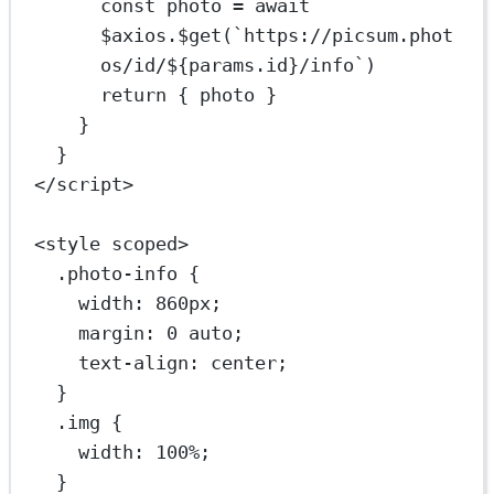
const
photo
=
await
$axios.
$get
(
`https://picsum.phot
os/id/${
params
.
id
}/info`
)
return
 { photo }
}
}
</
script
>
<
style
scoped
>
.photo-info
 {
width
: 
860
px
;
margin
: 
0
auto
;
text-align
: 
center
;
}
.img
 {
width
: 
100
%
;
}