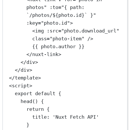
photos"
:to
=
"{ path: 
`/photos/${photo.id}` }"
:key
=
"photo.id"
>
<
img
:src
=
"photo.download_url"
class
=
"photo-item"
 />
{{ photo.author }}
</
nuxt-link
>
</
div
>
</
div
>
</
template
>
<
script
>
export
default
 {
head
() 
{
return
 {
title: 
'Nuxt Fetch API'
}