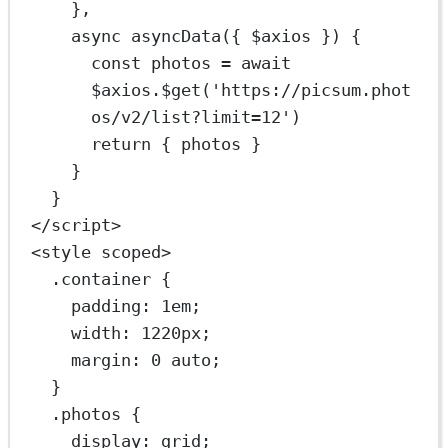
}
,
async
asyncData
({ 
$axios
 }) 
{
const
photos
=
await
$axios.
$get
(
'https://picsum.phot
os/v2/list?limit=12'
)
return
 { photos }
}
}
</
script
>
<
style
scoped
>
.container
 {
padding
: 
1
em
;
width
: 
1220
px
;
margin
: 
0
auto
;
}
.photos
 {
display
: 
grid
;