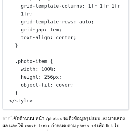
grid-template-columns
: 
1
fr
1
fr
1
fr
1
fr
;
grid-template-rows
: 
auto
;
grid-gap
: 
1
em
;
text-align
: 
center
;
}
.photo-item
 {
width
: 
100
%
;
height
: 
256
px
;
object-fit
: 
cover
;
}
</
style
>
จากโค๊ดด้านบน หน้า
จะดึงข้อมูลรูปแบบ list มาแสดง
/photos
ผล และใช้
กำหนด ตาม
เพื่อ link ไป
<nuxt-link>
photo.id