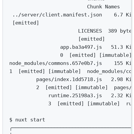
Chunk
Names
.
./server/client.manifest.json
6.7
Ki
[emitted]
LICENSES
389
byte
[emitted]
app.ba3a497.js
51.3
Ki
0
  [emitted] [immutable]
node_modules/commons.657e0b7.js
155
Ki
1
  [emitted] [immutable]  node_modules/co
pages/index.1dd5718.js
2.98
Ki
2
  [emitted] [immutable]  pages/
runtime.25198a3.js
2.32
Ki
3
  [emitted] [immutable]  ru
$
nuxt
start
╭────────────────────────────────────────