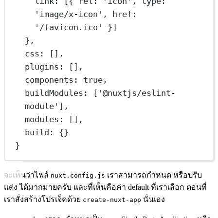
link: [{ rel: 
'icon'
, type: 
'image/x-icon'
, href: 
'/favicon.ico'
 }]
}
,
css: []
,
plugins: []
,
components: 
true
,
buildModules: [
'@nuxtjs/eslint-
module'
]
,
modules: []
,
build: {}
}
จะเห็นว่าไฟล์
เราสามารถกำหนด หรือปรับ
nuxt.config.js
แต่ง ได้มากมายครับ และที่เห็นคือค่า default ที่เราเลือก ตอนที่
เราสั่งสร้างโปรเจ็คด้วย
นั่นเอง
create-nuxt-app