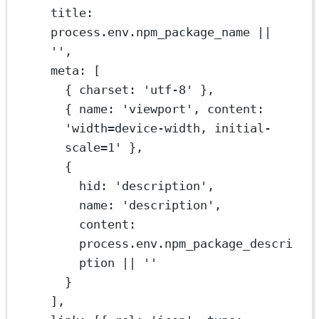
title: 
process.env.npm_package_name 
||
''
,
meta: [
{ charset: 
'utf-8'
 },
{ name: 
'viewport'
, content: 
'width=device-width, initial-
scale=1'
 },
{
hid: 
'description'
,
name: 
'description'
,
content: 
process.env.npm_package_descri
ption 
||
''
}
],