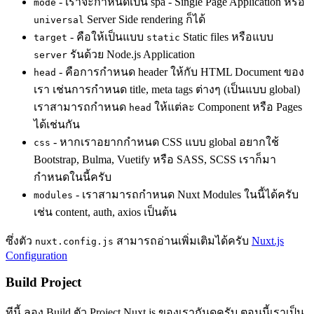
- เราจะกำหนดเป็น spa - Single Page Application หรือ
mode
Server Side rendering ก็ได้
universal
- คือให้เป็นแบบ
Static files หรือแบบ
target
static
รันด้วย Node.js Application
server
- คือการกำหนด header ให้กับ HTML Document ของ
head
เรา เช่นการกำหนด title, meta tags ต่างๆ (เป็นแบบ global)
เราสามารถกำหนด
ให้แต่ละ Component หรือ Pages
head
ได้เช่นกัน
- หากเราอยากกำหนด CSS แบบ global อยากใช้
css
Bootstrap, Bulma, Vuetify หรือ SASS, SCSS เราก็มา
กำหนดในนี้ครับ
- เราสามารถกำหนด Nuxt Modules ในนี้ได้ครับ
modules
เช่น content, auth, axios เป็นต้น
ซึ่งตัว
สามารถอ่านเพิ่มเติมได้ครับ
Nuxt.js
nuxt.config.js
Configuration
Build Project
ทีนี้ ลอง Build ตัว Project Nuxt.js ของเรากันดูครับ ตอนนี้เราเป็น