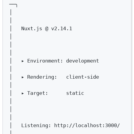
──╮
│
│
│
Nuxt.js
@
v2.14.1
│
│
│
│
▸
Environment:
development
│
│
▸
Rendering:
client-side
│
│
▸
Target:
static
│
│
│
│
Listening:
http://localhost:3000/
│