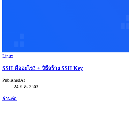
Linux
SSH คืออะไร? + วิธีสร้าง SSH Key
PublishedAt
24 ก.ค. 2563
อ่านต่อ