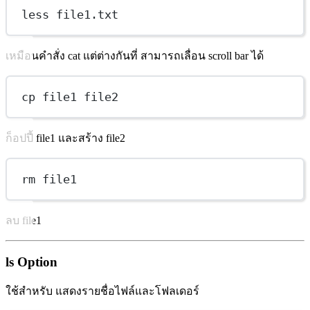
less file1.txt
เหมือนคำสั่ง cat แต่ต่างกันที่ สามารถเลื่อน scroll bar ได้
cp file1 file2
ก็อปปี้ file1 และสร้าง file2
rm file1
ลบ file1
ls Option
ใช้สำหรับ แสดงรายชื่อไฟล์และโฟลเดอร์