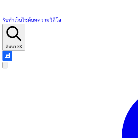
รับทำเว็บไซต์
บทความ
วิดีโอ
ค้นหา
⌘K