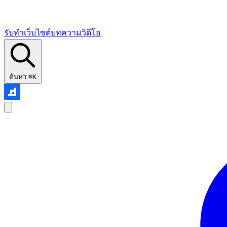
รับทำเว็บไซต์
บทความ
วิดีโอ
ค้นหา
⌘K