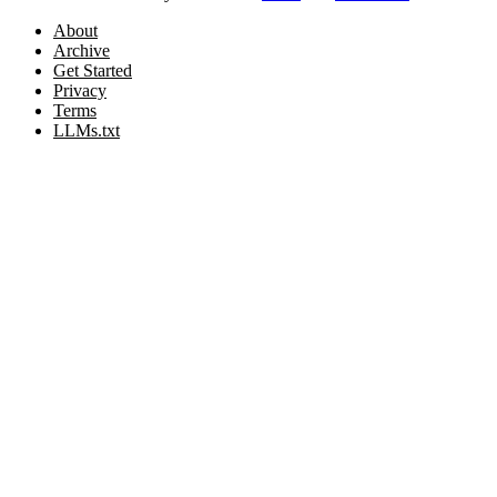
About
Archive
Get Started
Privacy
Terms
LLMs.txt