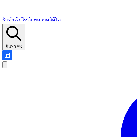
รับทำเว็บไซต์
บทความ
วิดีโอ
ค้นหา
⌘K