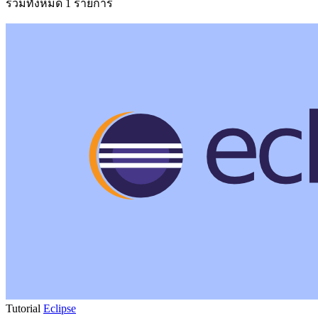
รวมทั้งหมด 1 รายการ
Tutorial
Eclipse