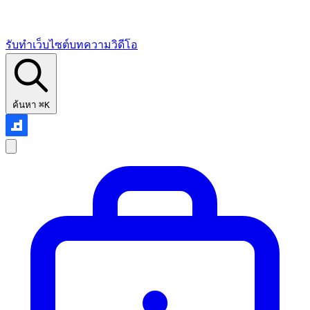
รับทำเว็บไซต์
บทความ
วิดีโอ
ค้นหา
⌘K