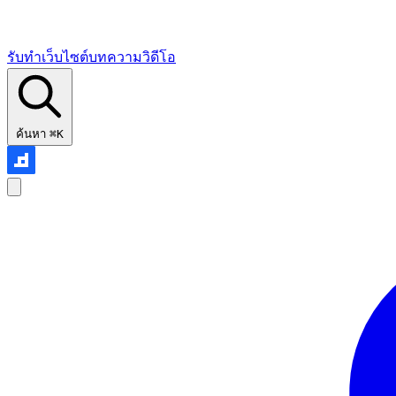
รับทำเว็บไซต์
บทความ
วิดีโอ
ค้นหา
⌘K