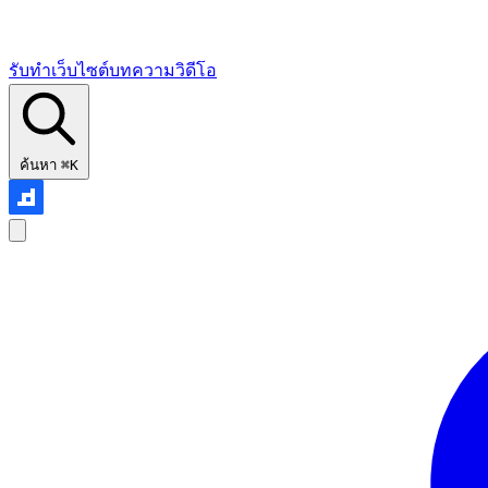
รับทำเว็บไซต์
บทความ
วิดีโอ
ค้นหา
⌘K