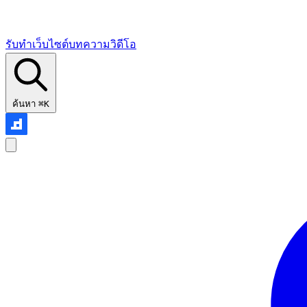
รับทำเว็บไซต์
บทความ
วิดีโอ
ค้นหา
⌘K