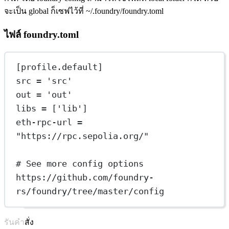
จะเป็น global ก็เซฟไว้ที่ ~/.foundry/foundry.toml
ไฟล์ foundry.toml
[
profile
.
default
]
src = 
'src'
out = 
'out'
libs = [
'lib'
]
eth-rpc-url = 
"https://rpc.sepolia.org/"
# See more config options 
https://github.com/foundry-
rs/foundry/tree/master/config
รันคำสั่ง