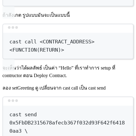
ถ้าสังเกต รูปแบบมันจะเป็นแบบนี้
Terminal window
cast
call
<CONTRACT_ADDRESS>
<FUNCTION
(
RETURN
)
>
จะเห็นว่าได้ผลลัพธ์ เป็นค่า “Hello” ที่เราทำการ setup ที่
contructor ตอน Deploy Contract.
ลอง setGreeting ดู เปลี่ยนจาก cast call เป็น cast send
Terminal window
cast
send
0x5FbDB2315678afecb367f032d93F642f6418
0aa3
\