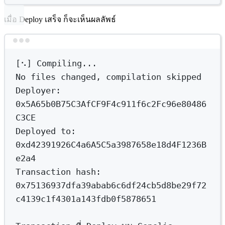
เมื่อ Deploy เสร็จ ก็จะเห็นผลลัพธ์
Terminal window
[⠢] Compiling...
No
files
changed,
compilation
skipped
Deployer:
0x5A65b0B75C3AfCF9F4c911f6c2Fc96e80486
C3CE
Deployed
to:
0xd42391926C4a6A5C5a3987658e18d4F1236B
e2a4
Transaction
hash:
0x75136937dfa39abab6c6df24cb5d8be29f72
c4139c1f4301a143fdb0f5878651