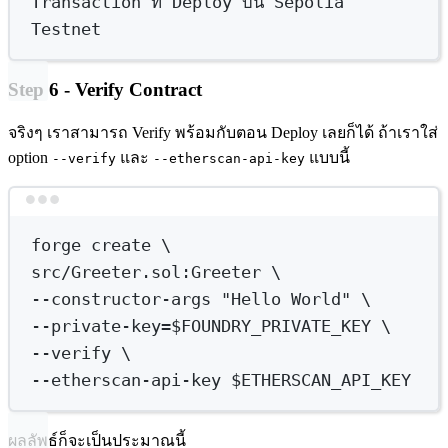
Transaction
ที่
Deploy
บน
Sepolia
Testnet
Step 6 - Verify Contract
จริงๆ เราสามารถ Verify พร้อมกับตอน Deploy เลยก็ได้ ถ้าเราใส่
option
และ
แบบนี้
--verify
--etherscan-api-key
Terminal window
forge
create
\
src/Greeter.sol:Greeter 
\
--constructor-args 
"Hello World"
\
--private-key=$FOUNDRY_PRIVATE_KEY 
\
--verify 
\
--etherscan-api-key $ETHERSCAN_API_KEY
ผลลัพธ์ก็จะเป็นประมาณนี้