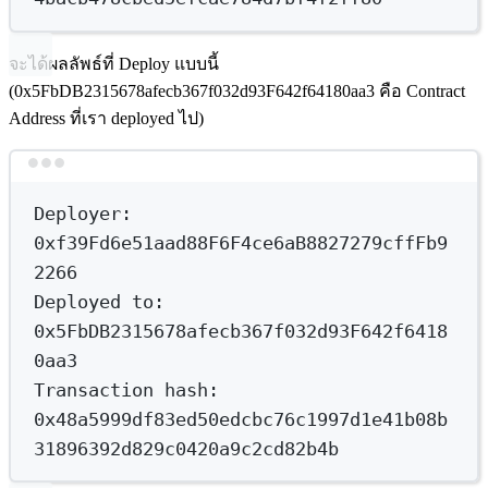
จะได้ผลลัพธ์ที่ Deploy แบบนี้
(0x5FbDB2315678afecb367f032d93F642f64180aa3 คือ Contract
Address ที่เรา deployed ไป)
Terminal window
Deployer:
0xf39Fd6e51aad88F6F4ce6aB8827279cffFb9
2266
Deployed
to:
0x5FbDB2315678afecb367f032d93F642f6418
0aa3
Transaction
hash:
0x48a5999df83ed50edcbc76c1997d1e41b08b
31896392d829c0420a9c2cd82b4b