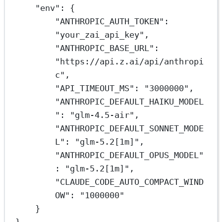
"env": {
"ANTHROPIC_AUTH_TOKEN": 
"your_zai_api_key",
"ANTHROPIC_BASE_URL": 
"https://api.z.ai/api/anthropi
c",
"API_TIMEOUT_MS": "3000000",
"ANTHROPIC_DEFAULT_HAIKU_MODEL
": "glm-4.5-air",
"ANTHROPIC_DEFAULT_SONNET_MODE
L": "glm-5.2[1m]",
"ANTHROPIC_DEFAULT_OPUS_MODEL"
: "glm-5.2[1m]",
"CLAUDE_CODE_AUTO_COMPACT_WIND
OW": "1000000"
}
}