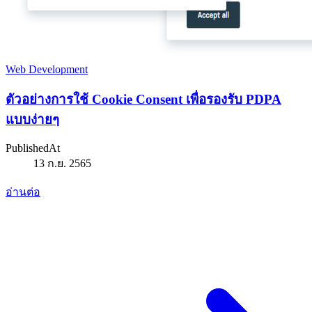
Web Development
ตัวอย่างการใช้ Cookie Consent เพื่อรองรับ PDPA
แบบง่ายๆ
PublishedAt
13 ก.ย. 2565
อ่านต่อ