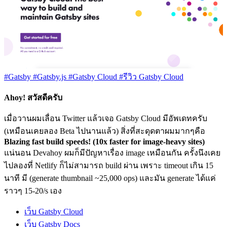
#Gatsby
#Gatsby.js
#Gatsby Cloud
#รีวิว Gatsby Cloud
Ahoy! สวัสดีครับ
เมื่อวานผมเลื่อน Twitter แล้วเจอ Gatsby Cloud มีอัพเดทครับ
(เหมือนเคยลอง Beta ไปนานแล้ว) สิ่งที่สะดุดตาผมมากๆคือ
Blazing fast build speeds! (10x faster for image-heavy sites)
แน่นอน Devahoy ผมก็มีปัญหาเรื่อง image เหมือนกัน ครั้งนึงเคย
ไปลองที่ Netlify ก็ไม่สามารถ build ผ่าน เพราะ timeout เกิน 15
นาที มี (generate thumbnail ~25,000 ops) และมัน generate ได้แค่
ราวๆ 15-20/s เอง
เว็บ Gatsby Cloud
เว็บ Gatsby Docs