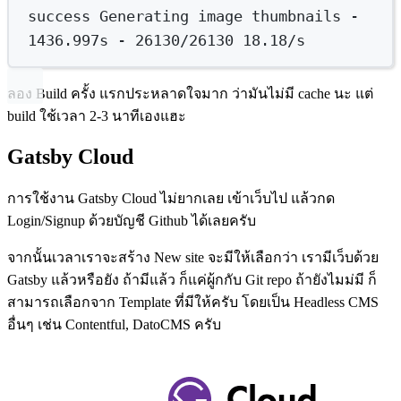
success
Generating
image
thumbnails
-
1436.997s
-
26130/26130
18.18/s
ลอง Build ครั้ง แรกประหลาดใจมาก ว่ามันไม่มี cache นะ แต่
build ใช้เวลา 2-3 นาทีเองแฮะ
Gatsby Cloud
การใช้งาน Gatsby Cloud ไม่ยากเลย เข้าเว็บไป แล้วกด
Login/Signup ด้วยบัญชี Github ได้เลยครับ
จากนั้นเวลาเราจะสร้าง New site จะมีให้เลือกว่า เรามีเว็บด้วย
Gatsby แล้วหรือยัง ถ้ามีแล้ว ก็แค่ผู้กกับ Git repo ถ้ายังไมม่มี ก็
สามารถเลือกจาก Template ที่มีให้ครับ โดยเป็น Headless CMS
อื่นๆ เช่น Contentful, DatoCMS ครับ