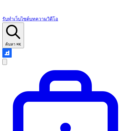
รับทำเว็บไซต์
บทความ
วิดีโอ
ค้นหา
⌘K