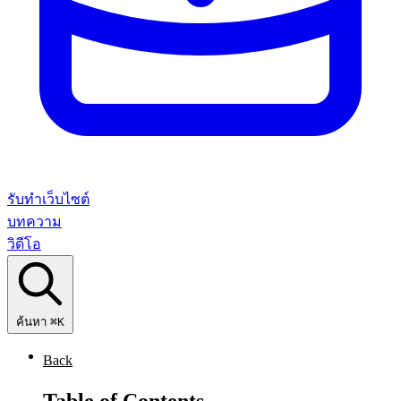
รับทำเว็บไซต์
บทความ
วิดีโอ
ค้นหา
⌘K
Back
Table of Contents