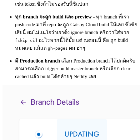
เช่น token ซึ่งถ้าไม่รองรับนี่ซิแปลก
ทุก branch จะถูก build และ preview
- ทุก branch ที่เรา
push code มาที่ repo จะถูก Gatsby Cloud build ให้เลย ซึ่งข้อ
เสียนี้ ผมไม่แน่ใจว่าเราตั้ง ignore branch หรือว่าใส่พวก
อะไรพวกนี้ได้มั้ย แต่ ณ​ตอนนี้ คือ ถูก build
[skip ci]
หมดเลย แม้แต่
ผม ฮ่าๆ
gh-pages
มี Production branch
เลือก Production branch ได้ปกติครับ
สามารถเลือก trigger build master branch หรือเลือก clear
cached แล้ว build ได้คล้ายๆ Netlify เลย