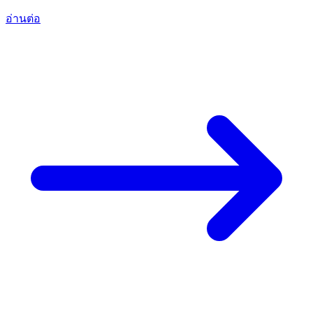
อ่านต่อ