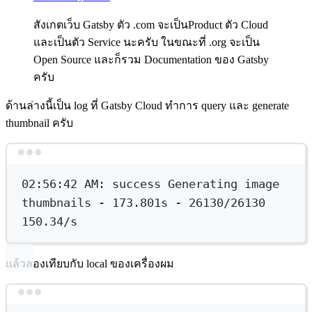
สังเกตเว็บ Gatsby ตัว .com จะเป็นProduct ตัว Cloud
และเป็นตัว Service นะครับ ในขณะที่ .org จะเป็น
Open Source และก็รวม Documentation ของ Gatsby
ครับ
ด้านล่างนี้เป็น log ที่ Gatsby Cloud ทำการ query และ generate
thumbnail ครับ
Terminal window
02:56:42
AM:
success
Generating
image
thumbnails
-
173.801s
-
26130/26130
150.34/s
แล้วลองเทียบกับ local ของเครื่องผม
Terminal window