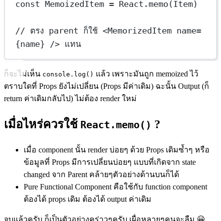
const
MemoizedItem
=
 React.
memo
(Item)
// ตรง parent ก็ใช้ <MemorizedItem name=
{name} /> แทน
ก็จะไม่เห็น
แล้ว เพราะมันถูก memoized ไว้
console.log()
ตราบใดที่ Props ยังไม่เปลี่ยน (Props มีค่าเดิม) ฉะนั้น Output (ก็
return ค่าเดิมกลับไป) ไม่ต้อง render ใหม่
เมื่อไหร่ควรใช้
?
React.memo()
เมื่อ component นั้น render บ่อยๆ ด้วย Props เดิมซ้ำๆ หรือ
ข้อมูลที่ Props มีการเปลี่ยนบ่อยๆ แบบที่เกิดจาก state
changed จาก Parent คล้ายๆตัวอย่างด้านบนก็ได้
Pure Functional Component คือใช้กับ function component
ต้องได้ props เดิม ต้องได้ output ค่าเดิม
จบแล้วครับ ก็เป็นตัวอย่างคร่าวๆครับ เผื่อหลายๆคนจะลืม 😀