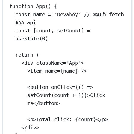
function
App
() {
const
name
=
'Devahoy'
// สมมติ fetch 
จาก api
const
 [
count
, 
setCount
] 
=
useState
(
0
)
return
 (
<
div
className
=
"App"
>
<
Item
name
=
{
name
}
 />
<
button
onClick
=
{
() 
=>
setCount
(count 
+
1
)
}
>Click 
me</
button
>
<
p
>Total click: 
{
count
}
</
p
>
</
div
>