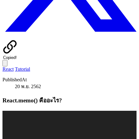
Copied!
React
Tutorial
PublishedAt
20 พ.ย. 2562
React.memo() คืออะไร?