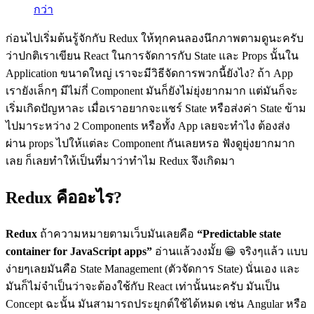
กว่า
ก่อนไปเริ่มต้นรู้จักกับ Redux ให้ทุกคนลองนึกภาพตามดูนะครับ
ว่าปกติเราเขียน React ในการจัดการกับ State และ Props นั้นใน
Application ขนาดใหญ่ เราจะมีวิธีจัดการพวกนี้ยังไง? ถ้า App
เรายังเล็กๆ มีไม่กี่ Component มันก็ยังไม่ยุ่งยากมาก แต่มันก็จะ
เริ่มเกิดปัญหาละ เมื่อเราอยากจะแชร์ State หรือส่งค่า State ข้าม
ไปมาระหว่าง 2 Components หรือทั้ง App เลยจะทำไง ต้องส่ง
ผ่าน props ไปให้แต่ละ Component กันเลยหรอ ฟังดูยุ่งยากมาก
เลย ก็เลยทำให้เป็นที่มาว่าทำไม Redux จึงเกิดมา
Redux คืออะไร?
Redux
ถ้าความหมายตามเว็บมันเลยคือ
“Predictable state
container for JavaScript apps”
อ่านแล้วงงมั้ย 😁 จริงๆแล้ว แบบ
ง่ายๆเลยมันคือ State Management (ตัวจัดการ State) นั่นเอง และ
มันก็ไม่จำเป็นว่าจะต้องใช้กับ React เท่านั้นนะครับ มันเป็น
Concept ฉะนั้น มันสามารถประยุกต์ใช้ได้หมด เช่น Angular หรือ