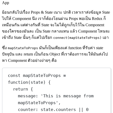
App
ย้อนกลับไปเรื่อง Props & State เนาะ ปกติ เวลาเราส่งข้อมูล State
ไปให้ Component นึง เราก็ต้องโยนผ่าน Props พอเป็น Redux ก็
เหมือนกัน แต่ต่างกันที่ State จะไม่ได้ถูกเก็บไว้ใน Component
ของใครของมันละ เป็น State กลางแทน แล้ว Component ไหนจะ
เข้าถึง State นั้นๆ ก็แค่ไปเรียก
เอา
connect(mapStateToProps)
ซึ่ง
มันก็เป็นเพียงแค่ function ที่รับค่า state
mapStateToProps
ปัจจุบัน และ return เป็นก้อน Object ที่เราต้องการจะให้มันส่งไป
หา Component ตัวอย่างง่ายๆ คือ
const
mapStateToProps
=
function
(
state
) {
return
 {
message: 
'This is message from 
mapStateToProps'
,
counter: state.counters 
||
0