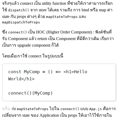
จริงๆแล้ว connect เป็น utility function ที่ช่วยให้เราสามารถเรียก
ใช้
จาก store ได้เลย รวมถึง การ bind หรือ map ค่า
dispatch()
state กับ props ต่างๆ ด้วย
และ
mapStateToProps
mapDispatchToProps
ซึ่ง
เป็น HOC (Higher Order Component) : ฟังค์ชันที่
connect()
รับ Component แล้ว return เป็น Component ที่มีดีกว่าเดิม เรียกว่า
เป็นการ upgrade component ก็ได้
โดยเมื่อเราใช้ connect ในรูปแบบนี้
const
MyComp
=
 () 
=>
 <
h1
>Hello 
World</
h1
>
connect
()(MyComp)
หรือ ส่ง
ไปใน
แบบ
คือการ
mapStateToProps
connect()
App.js
เปลี่ยนจาก state ของ Application เป็น props ให้เอาไว้ใช้ภายใน