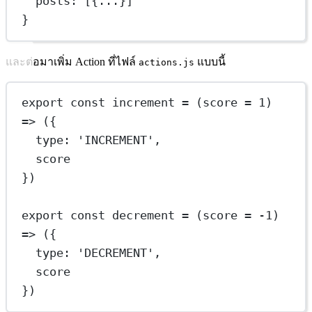
posts
: [{
...
}]
}
และต่อมาเพิ่ม Action ที่ไฟล์
แบบนี้
actions.js
export
const
increment
=
 (
score
=
1
) 
=>
 ({
type: 
'INCREMENT'
,
score
})
export
const
decrement
=
 (
score
=
-
1
) 
=>
 ({
type: 
'DECREMENT'
,
score
})