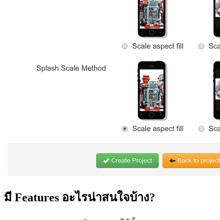
มี Features อะไรน่าสนใจบ้าง?