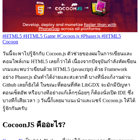
#HTML5
#HTML5 Game
#Cocoon.js
#Phaser.js
#HTML5
Cocoon
วันนี้จะพาไปรู้จักกับ Cocoon.js ตัวช่วยของผมในการเขียนและ
คอมไพล์เกม HTML5 เลยก็ว่าได้ เนื่องจากปัจจุบันกำลังหัดเขียน
เกมและพบว่าเขียนด้วย HTML5 (javascript) ด้วย Framework
อย่าง Phaser.js มันทำได้ง่ายและสะดวกดี บางทีนั่งแก้งานผ่าน
Github เลยก็ยังได้ ในขณะที่ตอนที่หัด LibGDX จะมักมีปัญหา
ตอนเซ็ตอัพ หรือบางทีอย่างแก้เล็กๆน้อยๆ ก็ต้องนั่งเปิด IDE ซึ่ง
บางทีก็เสียเวลา :) วันนี้ก็เลยมาแนะนำและแชร์ Cocoon.js ให้ได้
รู้จักกันครับ
CocoonJS คืออะไร?