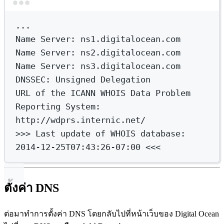
Terminal window
...
Name
Server:
ns1.digitalocean.com
Name
Server:
ns2.digitalocean.com
Name
Server:
ns3.digitalocean.com
DNSSEC:
Unsigned
Delegation
URL
of
the
ICANN
WHOIS
Data
Problem
Reporting
System:
http://wdprs.internic.net/
>>> 
Last
update
of
WHOIS
database:
2014-12-25T07:43:26-07:00
 <<<
ตั้งค่า DNS
ต่อมาทำการตั้งค่า DNS โดยกลับไปที่หน้าเว็บของ Digital Ocean