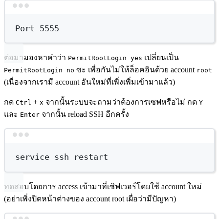
Terminal window
Port
5555
ต่อมามองหาคำว่า
เปลี่ยนเป็น
PermitRootLogin yes
ซะ เพื่อกันไม่ให้ล็อคอินด้วย account
PermitRootLogin no
root
(เนื่องจากเรามี account อันใหม่ที่เพิ่งเพิ่มเข้ามาแล้ว)
กด
+
จากนั้นระบบจะถามว่าต้องการเซฟหรือไม่ กด
Ctrl
x
Y
และ
จากนั้น reload SSH อีกครั้ง
Enter
Terminal window
service
ssh
restart
ทดสอบโดยการ access เข้ามาที่เซิฟเวอร์โดยใช้ account ใหม่
(อย่าเพิ่งปิดหน้าต่างของ account root เผื่อว่ามีปัญหา)