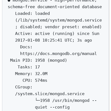
●
mongod.service
-
High-performance,
schema-free
document-oriented
database
Loaded:
loaded
(/lib/systemd/system/mongod.service
; 
disabled
; 
vendor
preset:
enabled
)
Active:
active
 (running) since Sun 
2017-01-08 10:25:41 UTC; 
3s
ago
Docs:
https://docs.mongodb.org/manual
Main
PID:
1958
 (mongod)
Tasks:
17
Memory:
32.0M
CPU:
574ms
CGroup:
/system.slice/mongod.service
└─1958
/usr/bin/mongod
--
quiet
--config