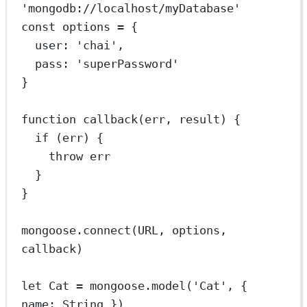
'mongodb://localhost/myDatabase'
const
options
=
 {
user: 
'chai'
,
pass: 
'superPassword'
}
function
callback
(
err
, 
result
) {
if
 (err) {
throw
 err
}
}
mongoose.
connect
(
URL
, options, 
callback)
let
 Cat 
=
 mongoose.
model
(
'Cat'
, { 
name: String })