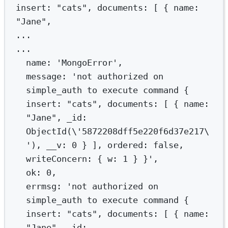
insert:
"cats",
documents:
 [ 
{
name:
"Jane",
...
...
name:
'MongoError',
message:
'not authorized on 
simple_auth to execute command { 
insert: "cats", documents: [ { name: 
"Jane", _id: 
ObjectId(\'5872208dff5e220f6d37e217
\
'
), __v: 0 } ], ordered: false, 
writeConcern: { 
w:
1
}
}',
ok: 0,
errmsg: 'not
authorized
on
simple_auth
to
execute
command
{
insert:
"cats",
documents:
 [ 
{
name:
"Jane",
_id: