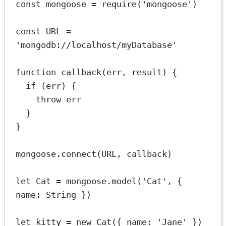
const
mongoose
=
require
(
'mongoose'
)
const
URL
=
'mongodb://localhost/myDatabase'
function
callback
(
err
, 
result
) {
if
 (err) {
throw
 err
}
}
mongoose.
connect
(
URL
, callback)
let
 Cat 
=
 mongoose.
model
(
'Cat'
, { 
name: String })
let
 kitty 
=
new
Cat
({ name: 
'Jane'
 })