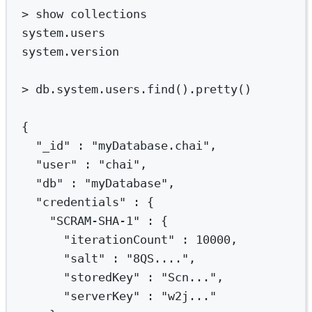
>
 show collections
system.users
system.version
>
db.system.users.find
()
.pretty
()
{
"_id"
:
"myDatabase.chai",
"user"
:
"chai",
"db"
:
"myDatabase",
"credentials"
:
{
"SCRAM-SHA-1"
:
{
"iterationCount"
:
10000,
"salt"
:
"8QS....",
"storedKey"
:
"Scn...",
"serverKey"
:
"w2j..."