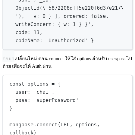
ObjectId
(
\
'5872208dff5e220f6d37e217\
'
)
,
__v:
0
}
],
ordered:
false
,
writeConcern:
{
w:
1
}
}',
code: 13,
codeName: 'Unauthorized' }
ต่อมาเปลี่ยนใหม่ ตอน connect ให้ใส่ options สำหรับ user/pass ไป
ด้วย เพื่อจะได้ Auth ผ่าน
const
options
=
 {
user: 
'chai'
,
pass: 
'superPassword'
}
mongoose.
connect
(
URL
, options, 
callback)