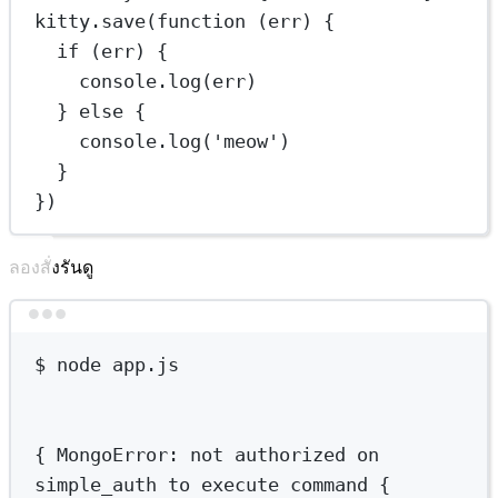
kitty.
save
(
function
 (
err
) {
if
 (err) {
console.
log
(err)
} 
else
 {
console.
log
(
'meow'
)
}
})
ลองสั่งรันดู
Terminal window
$
node
app.js
{ 
MongoError:
not
authorized
on
simple_auth
to
execute
command
{