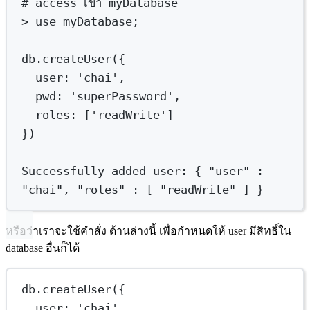
# access เข้า myDatabase
>
 use myDatabase;
db.createUser(
{
user:
'chai',
pwd
:
'superPassword',
roles:
 [
'readWrite'
]
})
Successfully
added
user:
{
"user"
:
"chai",
"roles"
:
 [ 
"readWrite"
]
}
หรือว่าเราจะใช้คำสั่ง ด้านล่างนี้ เพื่อกำหนดให้ user มีสิทธิ์ใน
database อื่นก็ได้
db.createUser({
user: 'chai',