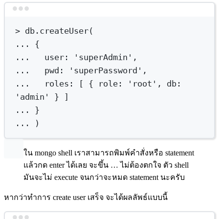
Terminal window
>
 db.createUser(
...
{
...
user:
'superAdmin',
...
pwd:
'superPassword',
...
roles:
 [ 
{
role:
'root',
db:
'admin'
}
]
...
}
...
 )
ใน mongo shell เราสามารถพิมพ์คำสั่งหรือ statement
แล้วกด enter ได้เลย จะขึ้น … ไม่ต้องตกใจ ตัว shell
มันจะไม่ execute จนกว่าจะหมด statement นะครับ
หากว่าทำการ create user เสร็จ จะได้ผลลัพธ์แบบนี้