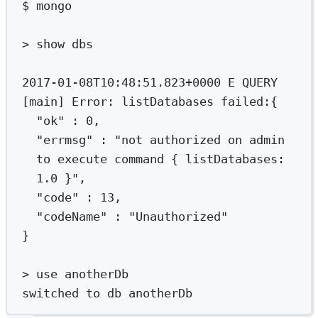
$
mongo
>
 show dbs
2017-01-08T10:48:51.823+0000
E
QUERY
[main] Error: listDatabases failed:{
"ok"
:
0,
"errmsg"
:
"not authorized on admin 
to execute command { listDatabases: 
1.0 }",
"code"
:
13,
"codeName"
:
"Unauthorized"
}
>
use
anotherDb
switched
to
db
anotherDb