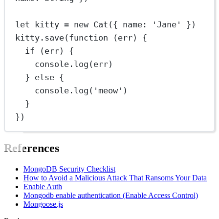
let
 kitty 
=
new
Cat
({ name: 
'Jane'
 })
kitty.
save
(
function
 (
err
) {
if
 (err) {
console.
log
(err)
} 
else
 {
console.
log
(
'meow'
)
}
})
References
MongoDB Security Checklist
How to Avoid a Malicious Attack That Ransoms Your Data
Enable Auth
Mongodb enable authentication (Enable Access Control)
Mongoose.js