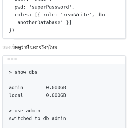
pwd: 'superPassword',
roles: [{ role: 'readWrite', db: 
'anotherDatabase' }]
})
ลองเช็คดูว่ามี user จริงๆไหม
Terminal window
>
 show dbs
admin
0.000GB
local
        0.000GB
>
 use admin
switched
to
db
admin