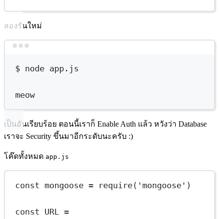
ลองรันใหม่
Terminal window
$
node
app.js
meow
เป็นอันเรียบร้อย ตอนนี้เราก็ Enable Auth แล้ว หวังว่า Database
เราจะ Security ขึ้นมาอีกระดับนะครับ :)
โค๊ดทั้งหมด
app.js
const
mongoose
=
require
(
'mongoose'
)
const
URL
=