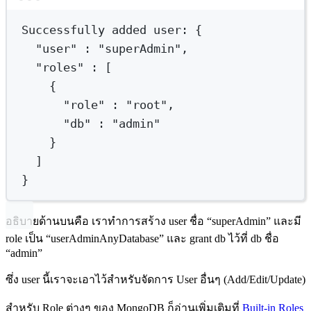
Terminal window
Successfully
added
user:
{
"user"
:
"superAdmin",
"roles"
:
 [
{
"role"
:
"root",
"db"
:
"admin"
}
]
}
อธิบายด้านบนคือ เราทำการสร้าง user ชื่อ “superAdmin” และมี
role เป็น “userAdminAnyDatabase” และ grant db ไว้ที่ db ชื่อ
“admin”
ซึ่ง user นี้เราจะเอาไว้สำหรับจัดการ User อื่นๆ (Add/Edit/Update)
สำหรับ Role ต่างๆ ของ MongoDB ก็อ่านเพิ่มเติมที่
Built-in Roles