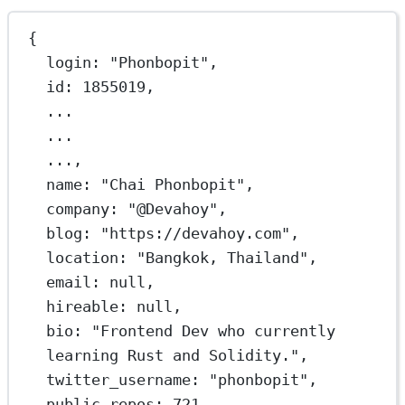
{
login
: 
"Phonbopit"
,
id
: 
1855019
,
...
...
...,
name
: 
"Chai Phonbopit"
,
company
: 
"@Devahoy"
,
blog
: 
"https://devahoy.com"
,
location
: 
"Bangkok, Thailand"
,
email
: 
null
,
hireable
: 
null
,
bio
: 
"Frontend Dev who currently 
learning Rust and Solidity."
,
twitter_username
: 
"phonbopit"
,
public_repos
: 
721
,