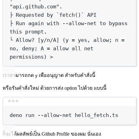
"api.github.com".
├
Requested
by
`fetch
()
` 
API
├
 Run again with 
--allow-net
 to bypass 
this prompt.
└
 Allow? [y/n/A] (
y
 = yes, allow; 
n
 = 
no, deny; 
A
 = allow all net 
permissions) 
>
เราสามารถกด
เพื่ออนุญาต สำหรับคำสั่งนี้
y
หรือรันคำสั่งใหม่ ด้วยการส่ง option ไปด้วย แบบนี้
Terminal window
deno
run
--allow-net
hello_fetch.ts
ก็จะได้ผลลัพธ์เป็น Github Profile ของผม นั่นเอง