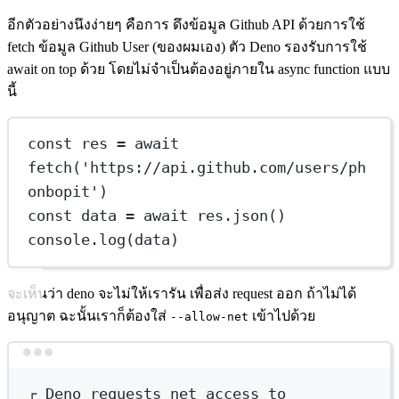
อีกตัวอย่างนึงง่ายๆ คือการ ดึงข้อมูล Github API ด้วยการใช้
fetch ข้อมูล Github User (ของผมเอง) ตัว Deno รองรับการใช้
await on top ด้วย โดยไม่จำเป็นต้องอยู่ภายใน async function แบบ
นี้
const
res
=
await
fetch
(
'https://api.github.com/users/ph
onbopit'
)
const
data
=
await
 res.
json
()
console.
log
(data)
จะเห็นว่า deno จะไม่ให้เรารัน เพื่อส่ง request ออก ถ้าไม่ได้
อนุญาต ฉะนั้นเราก็ต้องใส่
เข้าไปด้วย
--allow-net
Terminal window
┌
Deno
requests
net
access
to