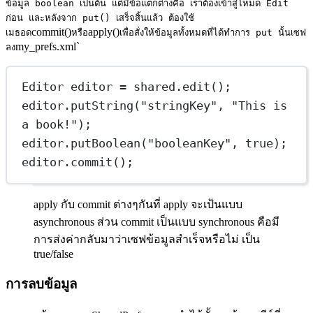
ข้อมูล boolean เป็นต้น แต่มีข้อแตกต่างคือ เราต้องเข้าสู่โหมด Edit
ก่อน และหลังจาก put() เสร็จสิ้นแล้ว ต้องใช้
commit()
apply()
เมธอด
หรือ
เพื่อสั่งให้ข้อมูลทั้งหมดที่ได้ทำการ put นั้นเซฟ
my_prefs.xml`
ลง
Editor
editor
=
 shared.
edit
();
editor.
putString
(
"stringKey"
, 
"This is 
a book!"
);
editor.
putBoolean
(
"booleanKey"
, 
true
);
editor.
commit
();
apply กับ commit ต่างๆกันที่ apply จะเป้นแบบ
asynchronous ส่วน commit เป็นแบบ synchronous คือมี
การส่งค่ากลับมาว่าเซฟข้อมูลสำเร็จหรือไม่ เป็น
true/false
การลบข้อมูล