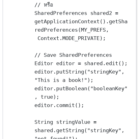
// หรือ
SharedPreferences
shared2
=
getApplicationContext
().
getSha
redPreferences
(MY_PREFS,
Context.MODE_PRIVATE);
// Save SharedPreferences
Editor
editor
=
 shared.
edit
();
editor.
putString
(
"stringKey"
, 
"This is a book!"
);
editor.
putBoolean
(
"booleanKey"
, 
true
);
editor.
commit
();
String
stringValue
=
shared.
getString
(
"stringKey"
, 
"not found!"
);