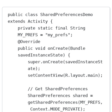
public
class
SharedPreferencesDemo
extends
Activity
 {
private
static
final
 String
MY_PREFS
=
"my_prefs"
;
@
Override
public
void
onCreate
(Bundle 
savedInstanceState
) {
super
.
onCreate
(savedInstanceSt
ate);
setContentView
(R.layout.main);
// Get SharedPreferences
SharedPreferences
shared
=
getSharedPreferences
(MY_PREFS,
Context.MODE_PRIVATE);