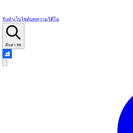
รับทำเว็บไซต์
บทความ
วิดีโอ
ค้นหา
⌘K