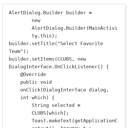
AlertDialog
.
Builder
builder
=
new
AlertDialog.
Builder
(MainActivi
ty.this);
builder.
setTitle
(
"Select Favorite 
Team"
);
builder.
setItems
(CLUBS, 
new
DialogInterface.
OnClickListener
() {
@
Override
public
void
onClick
(DialogInterface dialog, 
int
 which) {
String
selected
=
CLUBS
[which];
Toast.
makeText
(
getApplicationC