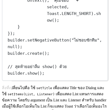
ontext
(), 
"คุณชอบ "
+
selected, 
Toast.LENGTH_SHORT).
sh
ow
();
}
});
builder.
setNegativeButton
(
"ไม่ชอบซักทีม"
, 
null
);
builder.
create
();
// สุดท้ายอย่าลืม show() ด้วย
builder.
show
();
สิ่งที่เปลี่ยนไปคือ ใช้
เพื่อแสดง Title ของ Dialog และ
setTitle
ใช้
เพื่อแสดง List แทนการแสดง
setItems(List, Listener)
ข้อความ โดยรับ argument เป็น List และ Listener สำหรับ handler
เมื่อผู้ใช้เลือกไอเท็มใน List ก็จะแสดง Toast ว่าเลือกไอเท็มอะไร