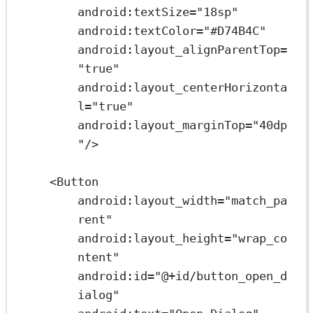
android:textSize
=
"18sp"
android:textColor
=
"#D74B4C"
android:layout_alignParentTop
=
"true"
android:layout_centerHorizonta
l
=
"true"
android:layout_marginTop
=
"40dp
"
/>
<
Button
android:layout_width
=
"match_pa
rent"
android:layout_height
=
"wrap_co
ntent"
android:id
=
"@+id/button_open_d
ialog"