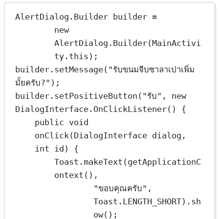
AlertDialog
.
Builder
builder
=
new
AlertDialog.
Builder
(MainActivi
ty.this);
builder.
setMessage
(
"รับขนมจีบซาลาเปาเพิ่ม
มั้ยครับ?"
);
builder.
setPositiveButton
(
"รับ"
, 
new
DialogInterface.
OnClickListener
() {
public
void
onClick
(DialogInterface dialog, 
int
 id) {
Toast.
makeText
(
getApplicationC
ontext
(),
"ขอบคุณครับ"
, 
Toast.LENGTH_SHORT).
sh
ow
();