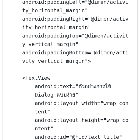
android:paddingLeft
=
"@dimen/activi
ty_horizontal_margin"
android:paddingRight
=
"@dimen/activ
ity_horizontal_margin"
android:paddingTop
=
"@dimen/activit
y_vertical_margin"
android:paddingBottom
=
"@dimen/acti
vity_vertical_margin"
>
<
TextView
android:text
=
"ตัวอย่างการใช้ 
Dialog แบบง่าย"
android:layout_width
=
"wrap_con
tent"
android:layout_height
=
"wrap_co
ntent"
android:id
=
"@+id/text_title"