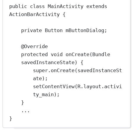
public
class
MainActivity
extends
ActionBarActivity
 {
private
 Button
mButtonDialog;
@
Override
protected
void
onCreate
(Bundle 
savedInstanceState
) {
super
.
onCreate
(savedInstanceSt
ate);
setContentView
(R.layout.activi
ty_main);
}
...
}